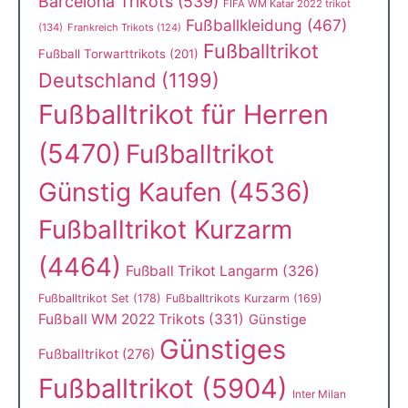
Barcelona Trikots
(539)
FIFA WM Katar 2022 trikot
Fußballkleidung
(467)
(134)
Frankreich Trikots
(124)
Fußballtrikot
Fußball Torwarttrikots
(201)
Deutschland
(1199)
Fußballtrikot für Herren
(5470)
Fußballtrikot
Günstig Kaufen
(4536)
Fußballtrikot Kurzarm
(4464)
Fußball Trikot Langarm
(326)
Fußballtrikot Set
(178)
Fußballtrikots Kurzarm
(169)
Fußball WM 2022 Trikots
(331)
Günstige
Günstiges
Fußballtrikot
(276)
Fußballtrikot
(5904)
Inter Milan