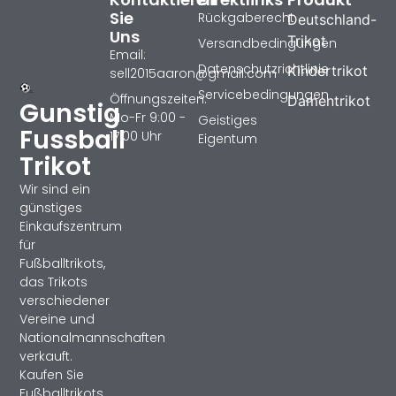
Sie
Rückgaberecht
Deutschland-
Uns
Trikot
Versandbedingungen
Email:
Datenschutzrichtlinie
Kindertrikot
sell2015aaron@gmail.com
Servicebedingungen
Öffnungszeiten:
Damentrikot
Gunstig
Mo-Fr 9:00 -
Geistiges
Fussball
17:00 Uhr
Eigentum
Trikot
Wir sind ein
günstiges
Einkaufszentrum
für
Fußballtrikots,
das Trikots
verschiedener
Vereine und
Nationalmannschaften
verkauft.
Kaufen Sie
Fußballtrikots,