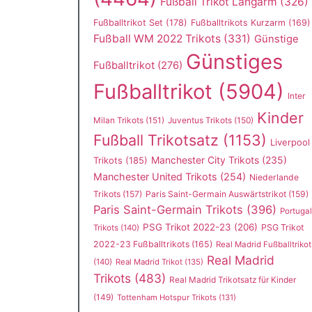
Fußball Trikot Langarm
(326)
Fußballtrikot Set
(178)
Fußballtrikots Kurzarm
(169)
Fußball WM 2022 Trikots
(331)
Günstige
Günstiges
Fußballtrikot
(276)
Fußballtrikot
(5904)
Inter
Kinder
Milan Trikots
(151)
Juventus Trikots
(150)
Fußball Trikotsatz
(1153)
Liverpool
Manchester City Trikots
(235)
Trikots
(185)
Manchester United Trikots
(254)
Niederlande
Trikots
(157)
Paris Saint-Germain Auswärtstrikot
(159)
Paris Saint-Germain Trikots
(396)
Portugal
PSG Trikot 2022-23
(206)
PSG Trikot
Trikots
(140)
2022-23 Fußballtrikots
(165)
Real Madrid Fußballtrikot
Real Madrid
(140)
Real Madrid Trikot
(135)
Trikots
(483)
Real Madrid Trikotsatz für Kinder
(149)
Tottenham Hotspur Trikots
(131)