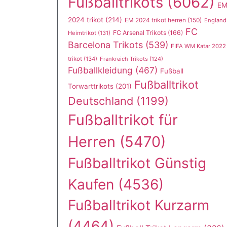
Fußballtrikots
(6062)
E
2024 trikot
(214)
EM 2024 trikot herren
(150)
England
FC
FC Arsenal Trikots
(166)
Heimtrikot
(131)
Barcelona Trikots
(539)
FIFA WM Katar 2022
trikot
(134)
Frankreich Trikots
(124)
Fußballkleidung
(467)
Fußball
Fußballtrikot
Torwarttrikots
(201)
Deutschland
(1199)
Fußballtrikot für
Herren
(5470)
Fußballtrikot Günstig
Kaufen
(4536)
Fußballtrikot Kurzarm
(4464)