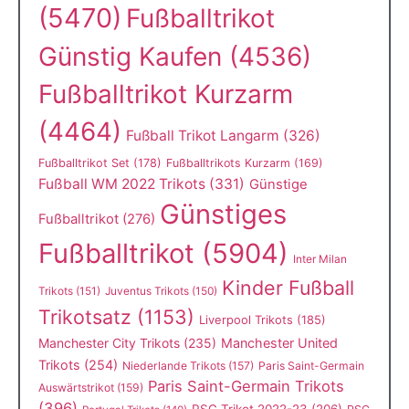
(5470)
Fußballtrikot
Günstig Kaufen
(4536)
Fußballtrikot Kurzarm
(4464)
Fußball Trikot Langarm
(326)
Fußballtrikot Set
(178)
Fußballtrikots Kurzarm
(169)
Fußball WM 2022 Trikots
(331)
Günstige
Günstiges
Fußballtrikot
(276)
Fußballtrikot
(5904)
Inter Milan
Kinder Fußball
Trikots
(151)
Juventus Trikots
(150)
Trikotsatz
(1153)
Liverpool Trikots
(185)
Manchester City Trikots
(235)
Manchester United
Trikots
(254)
Niederlande Trikots
(157)
Paris Saint-Germain
Paris Saint-Germain Trikots
Auswärtstrikot
(159)
(396)