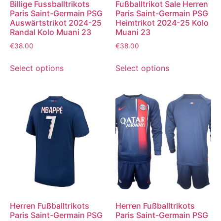
Billige Fussballtrikots
Fußballtrikot Sale Herren
Paris Saint-Germain PSG
Paris Saint-Germain PSG
Auswärtstrikot 2024-25
Heimtrikot 2024-25 Kolo
Randal Kolo Muani 23
Muani 23
€
38.00
€
38.00
Select options
Select options
Herren Fußballtrikots
Herren Fußballtrikots
Paris Saint-Germain PSG
Paris Saint-Germain PSG