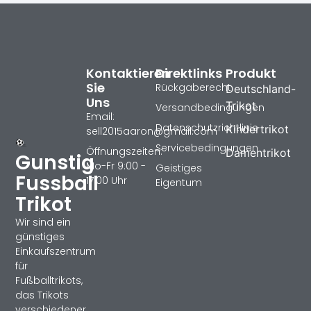
Kontaktieren
Direktlinks
Produkt
Sie
Rückgaberecht
Deutschland-
Uns
Trikot
Versandbedingungen
Email:
Datenschutzrichtlinie
Kindertrikot
sell2015aaron@gmail.com
Servicebedingungen
Öffnungszeiten:
Damentrikot
Gunstig
Mo-Fr 9:00 -
Geistiges
Fussball
17:00 Uhr
Eigentum
Trikot
Wir sind ein
günstiges
Einkaufszentrum
für
Fußballtrikots,
das Trikots
verschiedener