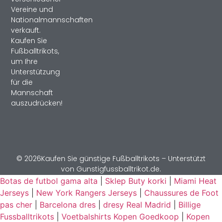
Vereine und
Nationalmannschaften
verkauft.
Kaufen Sie
Fußballtrikots,
um Ihre
Unterstützung
für die
Mannschaft
auszudrücken!
© 2026Kaufen Sie günstige Fußballtrikots – Unterstützt
von Gunstigfussballtrikot.de.
Botas de futbol gama alta
|
Sklep Buty korki
|
Miami Heat
Jerseys
|
New York Rangers Jerseys
|
Chaussures de Foot
pas cher
|
Barcelona dres
|
dresy Real Madrid
|
Billige
Fussballtrikots
|
Voetbalshirts Kopen Goedkoop
|
Kopen