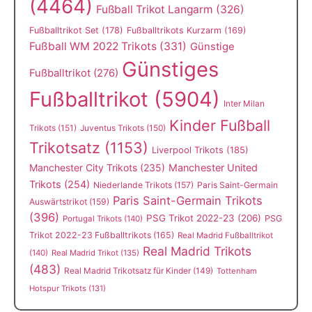
(4464)
Fußball Trikot Langarm
(326)
Fußballtrikot Set
(178)
Fußballtrikots Kurzarm
(169)
Fußball WM 2022 Trikots
(331)
Günstige
Günstiges
Fußballtrikot
(276)
Fußballtrikot
(5904)
Inter Milan
Kinder Fußball
Trikots
(151)
Juventus Trikots
(150)
Trikotsatz
(1153)
Liverpool Trikots
(185)
Manchester City Trikots
(235)
Manchester United
Trikots
(254)
Niederlande Trikots
(157)
Paris Saint-Germain
Paris Saint-Germain Trikots
Auswärtstrikot
(159)
(396)
PSG Trikot 2022-23
(206)
PSG
Portugal Trikots
(140)
Trikot 2022-23 Fußballtrikots
(165)
Real Madrid Fußballtrikot
Real Madrid Trikots
(140)
Real Madrid Trikot
(135)
(483)
Real Madrid Trikotsatz für Kinder
(149)
Tottenham
Hotspur Trikots
(131)