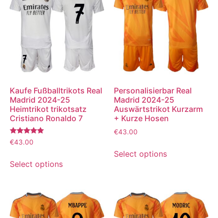
Kaufe Fußballtrikots Real
Personalisierbar Real
Madrid 2024-25
Madrid 2024-25
Heimtrikot trikotsatz
Auswärtstrikot Kurzarm
Cristiano Ronaldo 7
+ Kurze Hosen
€
43.00
Bewertet
€
43.00
mit
Select options
5.00
von 5
Select options