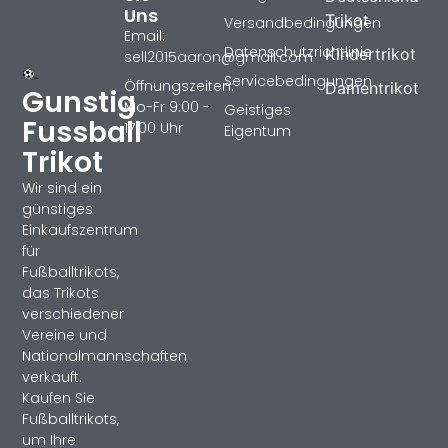
Uns
Trikot
Versandbedingungen
Email:
Datenschutzrichtlinie
Kindertrikot
sell2015aaron@gmail.com
Servicebedingungen
Öffnungszeiten:
Damentrikot
Gunstig
Mo-Fr 9:00 -
Geistiges
Fussball
17:00 Uhr
Eigentum
Trikot
Wir sind ein
günstiges
Einkaufszentrum
für
Fußballtrikots,
das Trikots
verschiedener
Vereine und
Nationalmannschaften
verkauft.
Kaufen Sie
Fußballtrikots,
um Ihre