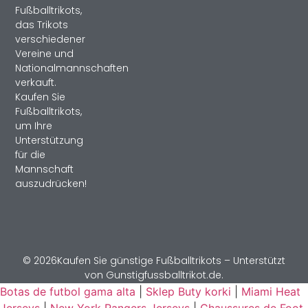
Fußballtrikots,
das Trikots
verschiedener
Vereine und
Nationalmannschaften
verkauft.
Kaufen Sie
Fußballtrikots,
um Ihre
Unterstützung
für die
Mannschaft
auszudrücken!
© 2026Kaufen Sie günstige Fußballtrikots – Unterstützt
von Gunstigfussballtrikot.de.
Botas de futbol gama alta
|
Sklep Buty korki
|
Miami Heat