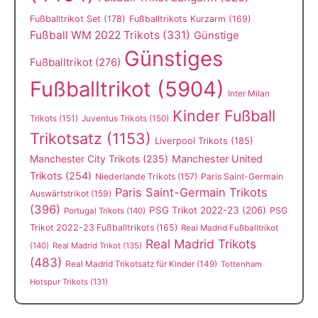
Fußballtrikot Set
(178)
Fußballtrikots Kurzarm
(169)
Fußball WM 2022 Trikots
(331)
Günstige
Günstiges
Fußballtrikot
(276)
Fußballtrikot
(5904)
Inter Milan
Kinder Fußball
Trikots
(151)
Juventus Trikots
(150)
Trikotsatz
(1153)
Liverpool Trikots
(185)
Manchester City Trikots
(235)
Manchester United
Trikots
(254)
Niederlande Trikots
(157)
Paris Saint-Germain
Paris Saint-Germain Trikots
Auswärtstrikot
(159)
(396)
PSG Trikot 2022-23
(206)
PSG
Portugal Trikots
(140)
Trikot 2022-23 Fußballtrikots
(165)
Real Madrid Fußballtrikot
Real Madrid Trikots
(140)
Real Madrid Trikot
(135)
(483)
Real Madrid Trikotsatz für Kinder
(149)
Tottenham
Hotspur Trikots
(131)