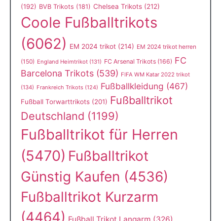
(192)
Chelsea Trikots
(212)
BVB Trikots
(181)
Coole Fußballtrikots
(6062)
EM 2024 trikot
(214)
EM 2024 trikot herren
FC
(150)
FC Arsenal Trikots
(166)
England Heimtrikot
(131)
Barcelona Trikots
(539)
FIFA WM Katar 2022 trikot
Fußballkleidung
(467)
(134)
Frankreich Trikots
(124)
Fußballtrikot
Fußball Torwarttrikots
(201)
Deutschland
(1199)
Fußballtrikot für Herren
(5470)
Fußballtrikot
Günstig Kaufen
(4536)
Fußballtrikot Kurzarm
(4464)
Fußball Trikot Langarm
(326)