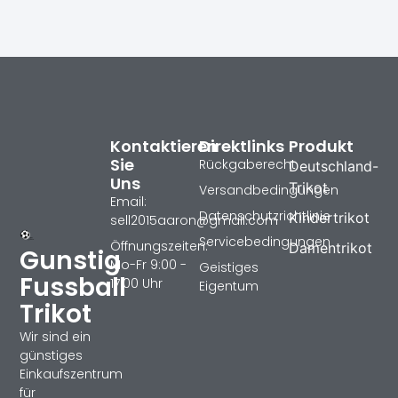
Kontaktieren
Direktlinks
Produkt
Sie
Rückgaberecht
Deutschland-
Uns
Trikot
Versandbedingungen
Email:
Datenschutzrichtlinie
Kindertrikot
sell2015aaron@gmail.com
Servicebedingungen
Öffnungszeiten:
Damentrikot
Gunstig
Mo-Fr 9:00 -
Geistiges
Fussball
17:00 Uhr
Eigentum
Trikot
Wir sind ein
günstiges
Einkaufszentrum
für