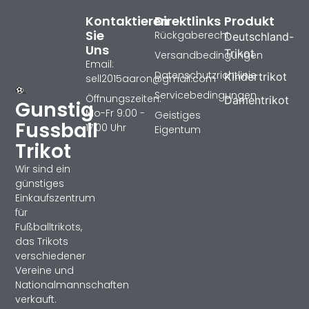
Kontaktieren
Direktlinks
Produkt
Sie
Rückgaberecht
Deutschland-
Uns
Trikot
Versandbedingungen
Email:
Datenschutzrichtlinie
Kindertrikot
sell2015aaron@gmail.com
Servicebedingungen
Öffnungszeiten:
Damentrikot
Gunstig
Mo-Fr 9:00 -
Geistiges
Fussball
17:00 Uhr
Eigentum
Trikot
Wir sind ein
günstiges
Einkaufszentrum
für
Fußballtrikots,
das Trikots
verschiedener
Vereine und
Nationalmannschaften
verkauft.