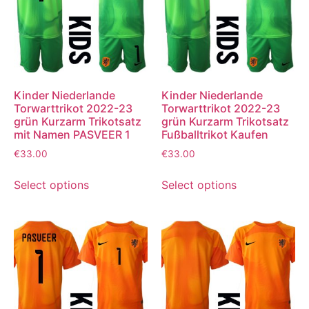
Kinder Niederlande
Kinder Niederlande
Torwarttrikot 2022-23
Torwarttrikot 2022-23
grün Kurzarm Trikotsatz
grün Kurzarm Trikotsatz
mit Namen PASVEER 1
Fußballtrikot Kaufen
€
33.00
€
33.00
Select options
Select options