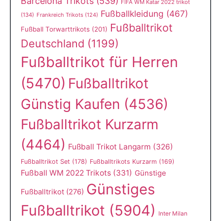
Barcelona Trikots
(539)
FIFA WM Katar 2022 trikot
Fußballkleidung
(467)
(134)
Frankreich Trikots
(124)
Fußballtrikot
Fußball Torwarttrikots
(201)
Deutschland
(1199)
Fußballtrikot für Herren
(5470)
Fußballtrikot
Günstig Kaufen
(4536)
Fußballtrikot Kurzarm
(4464)
Fußball Trikot Langarm
(326)
Fußballtrikot Set
(178)
Fußballtrikots Kurzarm
(169)
Fußball WM 2022 Trikots
(331)
Günstige
Günstiges
Fußballtrikot
(276)
Fußballtrikot
(5904)
Inter Milan