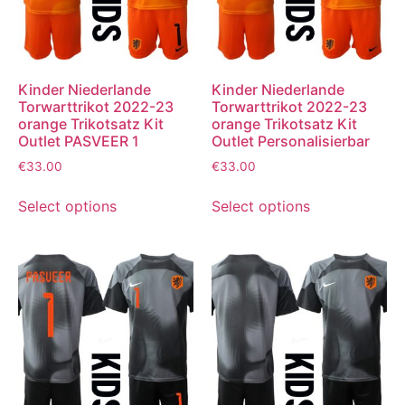
Kinder Niederlande
Kinder Niederlande
Torwarttrikot 2022-23
Torwarttrikot 2022-23
orange Trikotsatz Kit
orange Trikotsatz Kit
Outlet PASVEER 1
Outlet Personalisierbar
€
33.00
€
33.00
Select options
Select options