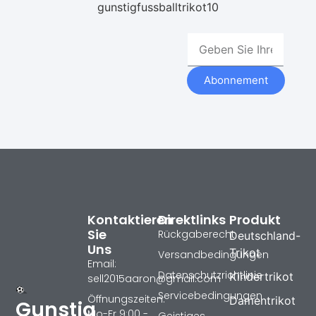
gunstigfussballtrikot10
Abonnement
Kontaktieren
Direktlinks
Produkt
Sie
Rückgaberecht
Deutschland-
Uns
Trikot
Versandbedingungen
Email:
Datenschutzrichtlinie
Kindertrikot
sell2015aaron@gmail.com
Servicebedingungen
Öffnungszeiten:
Damentrikot
Gunstig
Mo-Fr 9:00 -
Geistiges