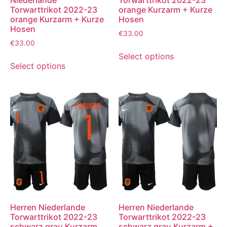
Niederlande
Torwarttrikot 2022-23
Torwarttrikot 2022-23
orange Kurzarm + Kurze
orange Kurzarm + Kurze
Hosen
Hosen
€
33.00
€
33.00
Select options
Select options
Herren Niederlande
Herren Niederlande
Torwarttrikot 2022-23
Torwarttrikot 2022-23
schwarz grau Kurzarm
schwarz grau Kurzarm +