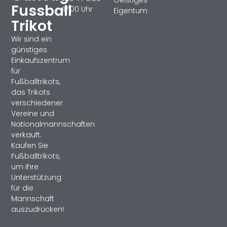
Fussball
17:00 Uhr
Eigentum
Trikot
Wir sind ein
günstiges
Einkaufszentrum
für
Fußballtrikots,
das Trikots
verschiedener
Vereine und
Nationalmannschaften
verkauft.
Kaufen Sie
Fußballtrikots,
um Ihre
Unterstützung
für die
Mannschaft
auszudrücken!