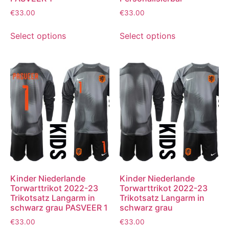
€
33.00
€
33.00
Select options
Select options
Kinder Niederlande
Kinder Niederlande
Torwarttrikot 2022-23
Torwarttrikot 2022-23
Trikotsatz Langarm in
Trikotsatz Langarm in
schwarz grau PASVEER 1
schwarz grau
€
33.00
€
33.00