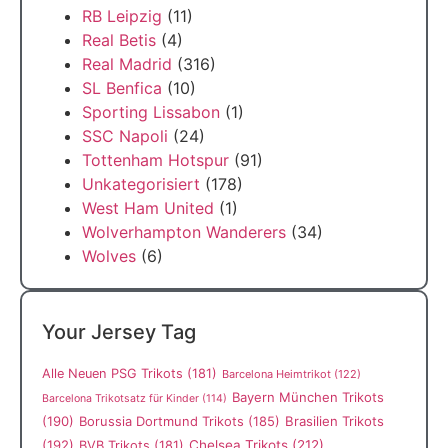
RB Leipzig
(11)
Real Betis
(4)
Real Madrid
(316)
SL Benfica
(10)
Sporting Lissabon
(1)
SSC Napoli
(24)
Tottenham Hotspur
(91)
Unkategorisiert
(178)
West Ham United
(1)
Wolverhampton Wanderers
(34)
Wolves
(6)
Your Jersey Tag
Alle Neuen PSG Trikots
(181)
Barcelona Heimtrikot
(122)
Bayern München Trikots
Barcelona Trikotsatz für Kinder
(114)
(190)
Borussia Dortmund Trikots
(185)
Brasilien Trikots
(192)
Chelsea Trikots
(212)
BVB Trikots
(181)