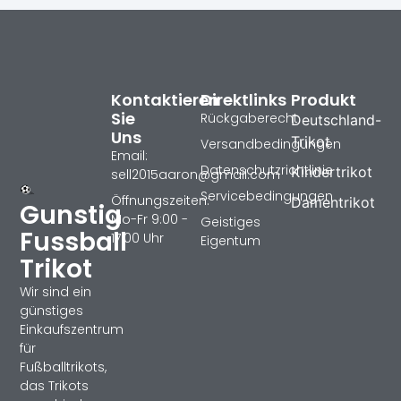
Kontaktieren
Direktlinks
Produkt
Sie
Rückgaberecht
Deutschland-
Uns
Trikot
Versandbedingungen
Email:
Datenschutzrichtlinie
Kindertrikot
sell2015aaron@gmail.com
Servicebedingungen
Öffnungszeiten:
Damentrikot
Gunstig
Mo-Fr 9:00 -
Geistiges
Fussball
17:00 Uhr
Eigentum
Trikot
Wir sind ein
günstiges
Einkaufszentrum
für
Fußballtrikots,
das Trikots