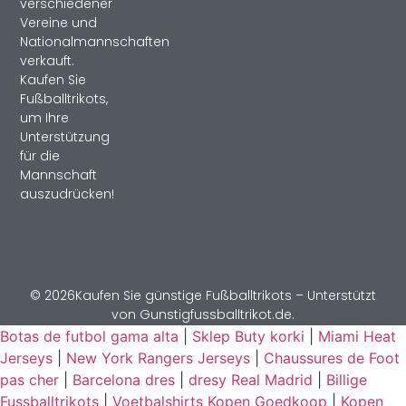
verschiedener
Vereine und
Nationalmannschaften
verkauft.
Kaufen Sie
Fußballtrikots,
um Ihre
Unterstützung
für die
Mannschaft
auszudrücken!
© 2026Kaufen Sie günstige Fußballtrikots – Unterstützt
von Gunstigfussballtrikot.de.
Botas de futbol gama alta
|
Sklep Buty korki
|
Miami Heat
Jerseys
|
New York Rangers Jerseys
|
Chaussures de Foot
pas cher
|
Barcelona dres
|
dresy Real Madrid
|
Billige
Fussballtrikots
|
Voetbalshirts Kopen Goedkoop
|
Kopen