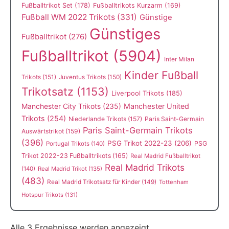
Fußballtrikot Set
(178)
Fußballtrikots Kurzarm
(169)
Fußball WM 2022 Trikots
(331)
Günstige
Günstiges
Fußballtrikot
(276)
Fußballtrikot
(5904)
Inter Milan
Kinder Fußball
Trikots
(151)
Juventus Trikots
(150)
Trikotsatz
(1153)
Liverpool Trikots
(185)
Manchester City Trikots
(235)
Manchester United
Trikots
(254)
Niederlande Trikots
(157)
Paris Saint-Germain
Paris Saint-Germain Trikots
Auswärtstrikot
(159)
(396)
PSG Trikot 2022-23
(206)
PSG
Portugal Trikots
(140)
Trikot 2022-23 Fußballtrikots
(165)
Real Madrid Fußballtrikot
Real Madrid Trikots
(140)
Real Madrid Trikot
(135)
(483)
Real Madrid Trikotsatz für Kinder
(149)
Tottenham
Hotspur Trikots
(131)
Alle 3 Ergebnisse werden angezeigt