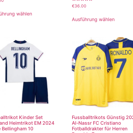
00
Bewertet
€
36.00
mit
5.00
ührung wählen
von 5
Ausführung wählen
alltrikot Kinder Set
Fussballtrikots Günstig 2
and Heimtrikot EM 2024
Al-Nassr FC Cristiano
 Bellingham 10
Fotballdrakter für Herren