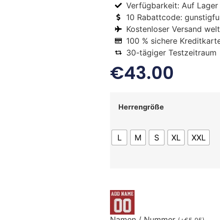
Verfügbarkeit: Auf Lager
10 Rabattcode: gunstigfus
Kostenloser Versand welt
100 % sichere Kreditkart
30-tägiger Testzeitraum
€
43.00
Herrengröße
L
M
S
XL
XXL
Namen / Nummer