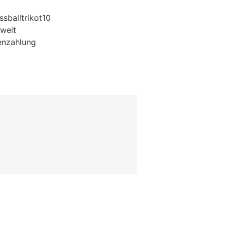
sballtrikot10
weit
enzahlung