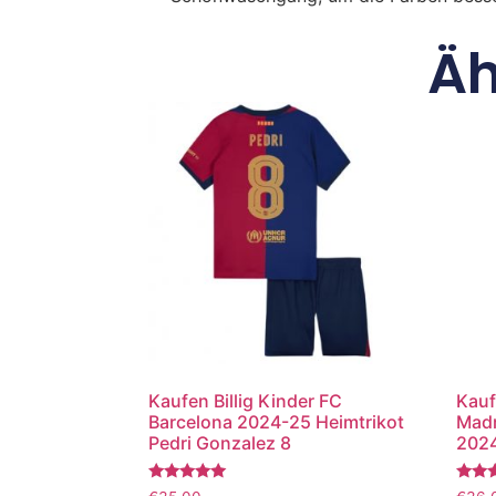
Äh
Kaufen Billig Kinder FC
Kauf
Barcelona 2024-25 Heimtrikot
Madr
Pedri Gonzalez 8
2024
Bewertet
Bewer