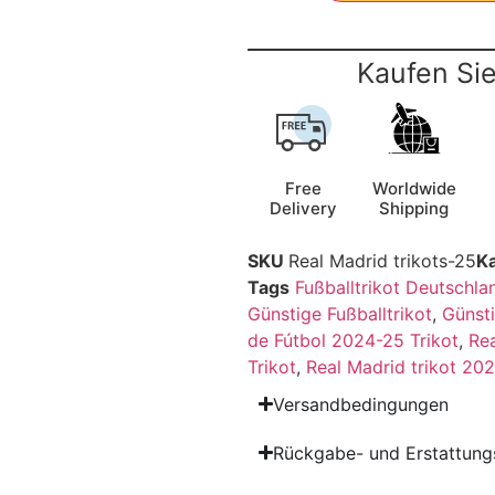
Kaufen Sie
Free
Worldwide
Delivery
Shipping
SKU
Real Madrid trikots-25
K
Tags
Fußballtrikot Deutschla
Günstige Fußballtrikot
,
Günsti
de Fútbol 2024-25 Trikot
,
Rea
Trikot
,
Real Madrid trikot 20
Versandbedingungen
Rückgabe- und Erstattungs