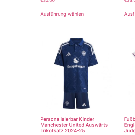
€
35.00
€
36.
mit
mit
5.00
5.00
von 5
von 5
Ausführung wählen
Ausf
Personalisierbar Kinder
Fußb
Manchester United Auswärts
Engl
Trikotsatz 2024-25
Jude