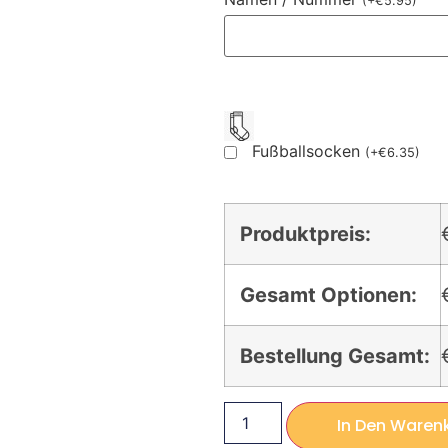
(
+
€
5.95
)
Fußballsocken
(
+
€
6.35
)
Produktpreis:
Gesamt Optionen:
Bestellung Gesamt:
In Den Waren