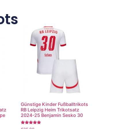
ots
Günstige Kinder Fußballtrikots
atz
RB Leipzig Heim Trikotsatz
ppe
2024-25 Benjamin Sesko 30
Bewertet