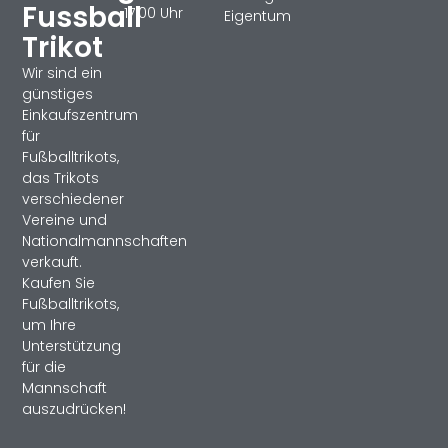
Fussball
17:00 Uhr
Eigentum
Trikot
Wir sind ein
günstiges
Einkaufszentrum
für
Fußballtrikots,
das Trikots
verschiedener
Vereine und
Nationalmannschaften
verkauft.
Kaufen Sie
Fußballtrikots,
um Ihre
Unterstützung
für die
Mannschaft
auszudrücken!