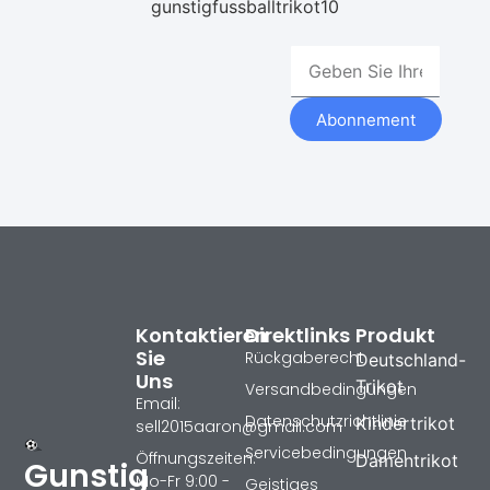
gunstigfussballtrikot10
Abonnement
Kontaktieren
Direktlinks
Produkt
Sie
Rückgaberecht
Deutschland-
Uns
Trikot
Versandbedingungen
Email:
Datenschutzrichtlinie
Kindertrikot
sell2015aaron@gmail.com
Servicebedingungen
Öffnungszeiten:
Damentrikot
Gunstig
Mo-Fr 9:00 -
Geistiges