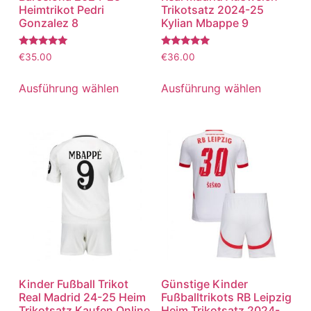
Heimtrikot Pedri
Trikotsatz 2024-25
Gonzalez 8
Kylian Mbappe 9
Bewertet
Bewertet
€
35.00
€
36.00
mit
mit
5.00
5.00
von 5
von 5
Ausführung wählen
Ausführung wählen
Kinder Fußball Trikot
Günstige Kinder
Real Madrid 24-25 Heim
Fußballtrikots RB Leipzig
Trikotsatz Kaufen Online
Heim Trikotsatz 2024-