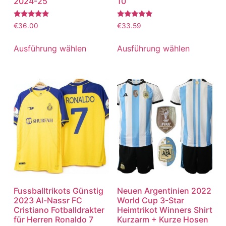
2024-25
10
Bewertet
Bewertet
€
36.00
€
33.59
mit
mit
5.00
5.00
von 5
von 5
Ausführung wählen
Ausführung wählen
Fussballtrikots Günstig
Neuen Argentinien 2022
2023 Al-Nassr FC
World Cup 3-Star
Cristiano Fotballdrakter
Heimtrikot Winners Shirt
für Herren Ronaldo 7
Kurzarm + Kurze Hosen