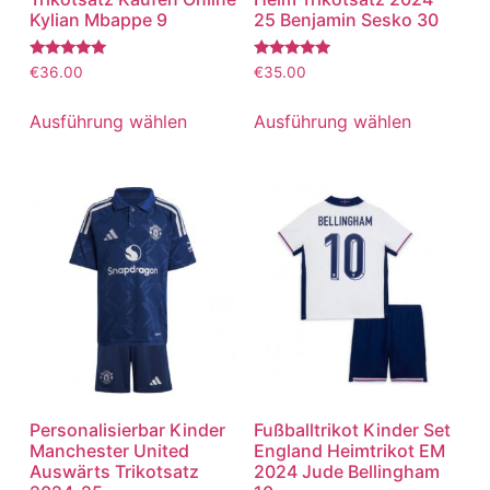
Kylian Mbappe 9
25 Benjamin Sesko 30
Bewertet
Bewertet
€
36.00
€
35.00
mit
mit
5.00
5.00
von 5
von 5
Ausführung wählen
Ausführung wählen
Personalisierbar Kinder
Fußballtrikot Kinder Set
Manchester United
England Heimtrikot EM
Auswärts Trikotsatz
2024 Jude Bellingham