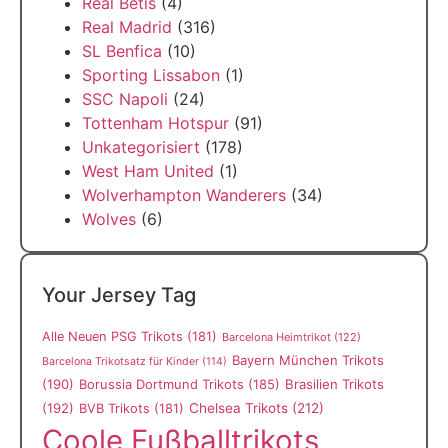
Real Betis
(4)
Real Madrid
(316)
SL Benfica
(10)
Sporting Lissabon
(1)
SSC Napoli
(24)
Tottenham Hotspur
(91)
Unkategorisiert
(178)
West Ham United
(1)
Wolverhampton Wanderers
(34)
Wolves
(6)
Your Jersey Tag
Alle Neuen PSG Trikots
(181)
Barcelona Heimtrikot
(122)
Bayern München Trikots
Barcelona Trikotsatz für Kinder
(114)
(190)
Borussia Dortmund Trikots
(185)
Brasilien Trikots
(192)
Chelsea Trikots
(212)
BVB Trikots
(181)
Coole Fußballtrikots