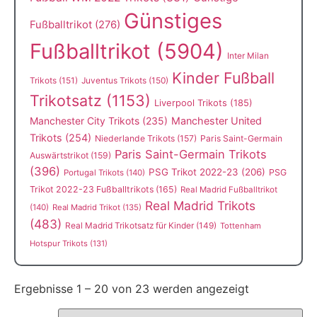
Günstiges
Fußballtrikot
(276)
Fußballtrikot
(5904)
Inter Milan
Kinder Fußball
Trikots
(151)
Juventus Trikots
(150)
Trikotsatz
(1153)
Liverpool Trikots
(185)
Manchester City Trikots
(235)
Manchester United
Trikots
(254)
Niederlande Trikots
(157)
Paris Saint-Germain
Paris Saint-Germain Trikots
Auswärtstrikot
(159)
(396)
PSG Trikot 2022-23
(206)
PSG
Portugal Trikots
(140)
Trikot 2022-23 Fußballtrikots
(165)
Real Madrid Fußballtrikot
Real Madrid Trikots
(140)
Real Madrid Trikot
(135)
(483)
Real Madrid Trikotsatz für Kinder
(149)
Tottenham
Hotspur Trikots
(131)
Ergebnisse 1 – 20 von 23 werden angezeigt