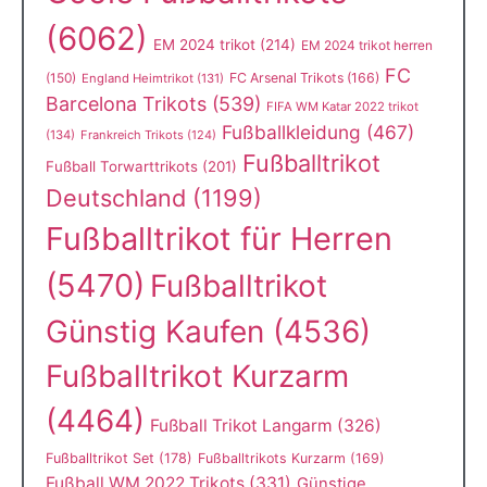
(6062)
EM 2024 trikot
(214)
EM 2024 trikot herren
FC
(150)
FC Arsenal Trikots
(166)
England Heimtrikot
(131)
Barcelona Trikots
(539)
FIFA WM Katar 2022 trikot
Fußballkleidung
(467)
(134)
Frankreich Trikots
(124)
Fußballtrikot
Fußball Torwarttrikots
(201)
Deutschland
(1199)
Fußballtrikot für Herren
(5470)
Fußballtrikot
Günstig Kaufen
(4536)
Fußballtrikot Kurzarm
(4464)
Fußball Trikot Langarm
(326)
Fußballtrikot Set
(178)
Fußballtrikots Kurzarm
(169)
Fußball WM 2022 Trikots
(331)
Günstige