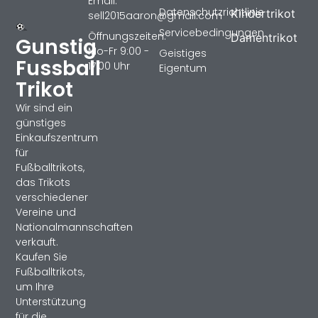
Email:
Datenschutzrichtlinie
Kindertrikot
sell2015aaron@gmail.com
Servicebedingungen
Öffnungszeiten:
Damentrikot
Gunstig
Mo-Fr 9:00 -
Geistiges
Fussball
17:00 Uhr
Eigentum
Trikot
Wir sind ein
günstiges
Einkaufszentrum
für
Fußballtrikots,
das Trikots
verschiedener
Vereine und
Nationalmannschaften
verkauft.
Kaufen Sie
Fußballtrikots,
um Ihre
Unterstützung
für die