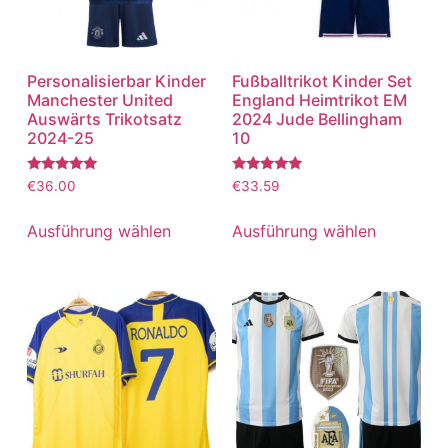
Personalisierbar Kinder
Fußballtrikot Kinder Set
Manchester United
England Heimtrikot EM
Auswärts Trikotsatz
2024 Jude Bellingham
2024-25
10
Bewertet
Bewertet
€
36.00
€
33.59
mit
mit
5.00
5.00
von 5
von 5
Ausführung wählen
Ausführung wählen