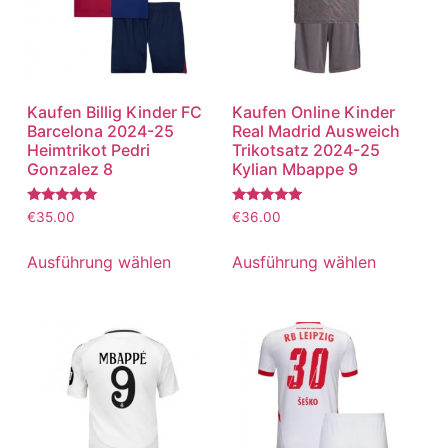
Kaufen Billig Kinder FC
Kaufen Online Kinder
Barcelona 2024-25
Real Madrid Ausweich
Heimtrikot Pedri
Trikotsatz 2024-25
Gonzalez 8
Kylian Mbappe 9
Bewertet
Bewertet
€
35.00
€
36.00
mit
mit
5.00
5.00
von 5
von 5
Ausführung wählen
Ausführung wählen