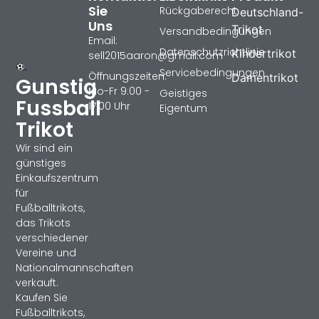
Sie
Rückgaberecht
Deutschland-
Uns
Trikot
Versandbedingungen
Email:
Datenschutzrichtlinie
Kindertrikot
sell2015aaron@gmail.com
Servicebedingungen
Öffnungszeiten:
Damentrikot
Gunstig
Mo-Fr 9:00 -
Geistiges
Fussball
17:00 Uhr
Eigentum
Trikot
Wir sind ein
günstiges
Einkaufszentrum
für
Fußballtrikots,
das Trikots
verschiedener
Vereine und
Nationalmannschaften
verkauft.
Kaufen Sie
Fußballtrikots,