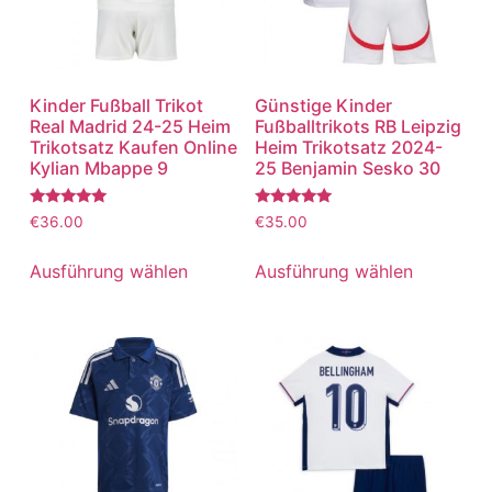
Kinder Fußball Trikot
Günstige Kinder
Real Madrid 24-25 Heim
Fußballtrikots RB Leipzig
Trikotsatz Kaufen Online
Heim Trikotsatz 2024-
Kylian Mbappe 9
25 Benjamin Sesko 30
Bewertet
Bewertet
€
36.00
€
35.00
mit
mit
5.00
5.00
von 5
von 5
Ausführung wählen
Ausführung wählen