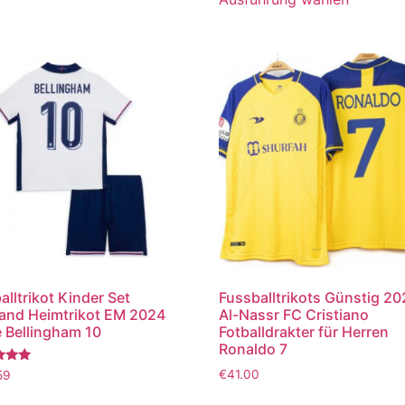
alltrikot Kinder Set
Fussballtrikots Günstig 2
and Heimtrikot EM 2024
Al-Nassr FC Cristiano
 Bellingham 10
Fotballdrakter für Herren
Ronaldo 7
tet
€
41.00
59