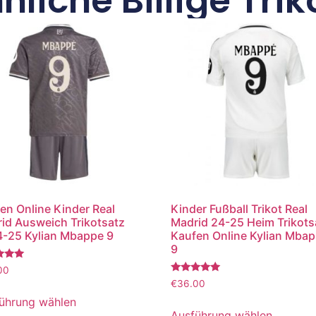
nliche Billige Trik
en Online Kinder Real
Kinder Fußball Trikot Real
id Ausweich Trikotsatz
Madrid 24-25 Heim Trikots
-25 Kylian Mbappe 9
Kaufen Online Kylian Mba
9
tet
00
Bewertet
€
36.00
mit
5.00
ührung wählen
von 5
Ausführung wählen