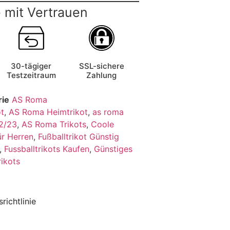
 mit Vertrauen
30-tägiger
SSL-sichere
Testzeitraum
Zahlung
rie
AS Roma
t
,
AS Roma Heimtrikot
,
as roma
22/23
,
AS Roma Trikots
,
Coole
ür Herren
,
Fußballtrikot Günstig
,
Fussballtrikots Kaufen
,
Günstiges
rikots
richtlinie