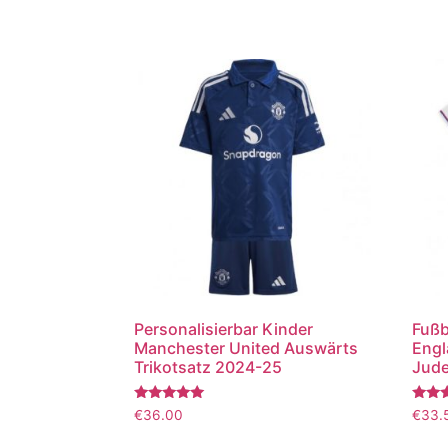
Personalisierbar Kinder
Fußb
Manchester United Auswärts
Engl
Trikotsatz 2024-25
Jude
Bewertet
Bewer
€
36.00
€
33.
mit
mit
5.00
5.00