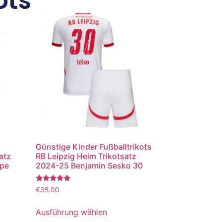
ots
Günstige Kinder Fußballtrikots
atz
RB Leipzig Heim Trikotsatz
ppe
2024-25 Benjamin Sesko 30
Bewertet
€
35.00
mit
5.00
von 5
Ausführung wählen