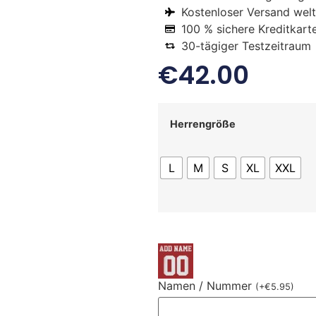
Kostenloser Versand welt
100 % sichere Kreditkart
30-tägiger Testzeitraum
€
42.00
Herrengröße
L
M
S
XL
XXL
Namen / Nummer
(
+
€
5.95
)