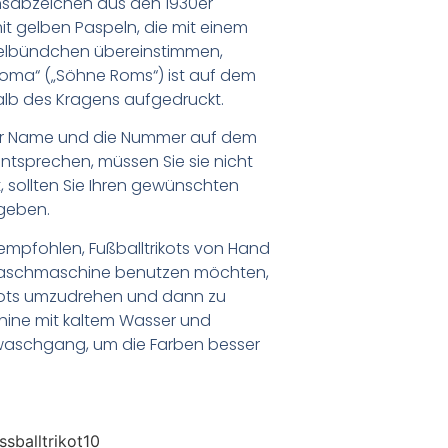
nsabzeichen aus den 1930er
t gelben Paspeln, die mit einem
melbündchen übereinstimmen,
i Roma“ („Söhne Roms“) ist auf dem
alb des Kragens aufgedruckt.
er Name und die Nummer auf dem
ntsprechen, müssen Sie sie nicht
 sollten Sie Ihren gewünschten
geben.
empfohlen, Fußballtrikots von Hand
Waschmaschine benutzen möchten,
ikots umzudrehen und dann zu
chine mit kaltem Wasser und
waschgang, um die Farben besser
sballtrikot10