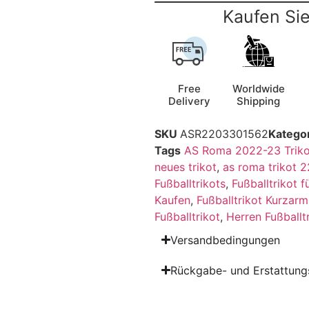
Kaufen Sie
Free
Worldwide
Delivery
Shipping
SKU
ASR2203301562
Katego
Tags
AS Roma 2022-23 Triko
neues trikot
,
as roma trikot 
Fußballtrikots
,
Fußballtrikot f
Kaufen
,
Fußballtrikot Kurzarm
Fußballtrikot
,
Herren Fußballt
Versandbedingungen
Rückgabe- und Erstattungs