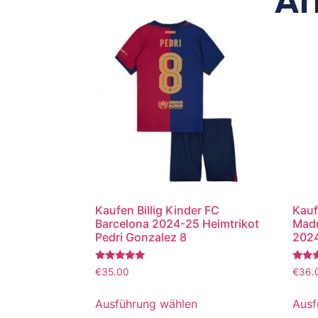
Äh
Kaufen Billig Kinder FC
Kauf
Barcelona 2024-25 Heimtrikot
Madr
Pedri Gonzalez 8
2024
Bewertet
Bewer
€
35.00
€
36.
mit
mit
5.00
5.00
von 5
von 5
Ausführung wählen
Ausf