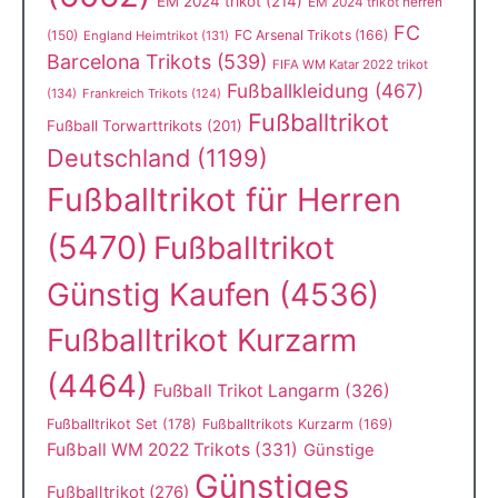
EM 2024 trikot
(214)
EM 2024 trikot herren
FC
(150)
FC Arsenal Trikots
(166)
England Heimtrikot
(131)
Barcelona Trikots
(539)
FIFA WM Katar 2022 trikot
Fußballkleidung
(467)
(134)
Frankreich Trikots
(124)
Fußballtrikot
Fußball Torwarttrikots
(201)
Deutschland
(1199)
Fußballtrikot für Herren
(5470)
Fußballtrikot
Günstig Kaufen
(4536)
Fußballtrikot Kurzarm
(4464)
Fußball Trikot Langarm
(326)
Fußballtrikot Set
(178)
Fußballtrikots Kurzarm
(169)
Fußball WM 2022 Trikots
(331)
Günstige
Günstiges
Fußballtrikot
(276)