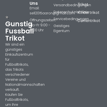
Uns
Trikot
Versandbedingungen
Email:
Datenschutzrichtlinie
Kindertrikot
sell2015aaron@gmail.com
Servicebedingungen
Öffnungszeiten:
Damentrikot
Gunstig
Mo-Fr 9:00 -
Geistiges
Fussball
17:00 Uhr
Eigentum
Trikot
Wir sind ein
günstiges
Einkaufszentrum
für
Fußballtrikots,
das Trikots
verschiedener
Vereine und
Nationalmannschaften
verkauft.
Kaufen Sie
Fußballtrikots,
um Ihre