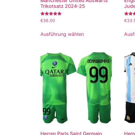
Manchester United Auswärts
Engl
Trikotsatz 2024-25
Jude
Bewertet
Bewer
€
36.00
€
33.
mit
mit
5.00
5.00
von 5
von 5
Ausführung wählen
Ausf
Herren Paris Saint Germain
Herr