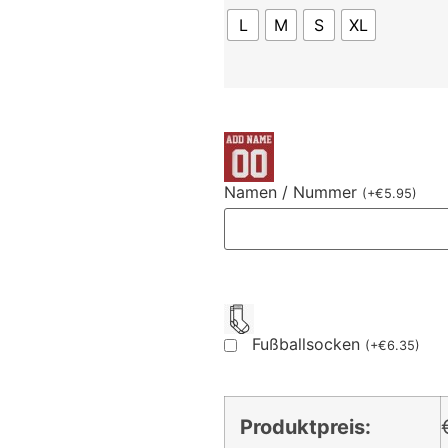
L
M
S
XL
Namen / Nummer
(
+
€
5.95
)
Fußballsocken
(
+
€
6.35
)
Produktpreis: