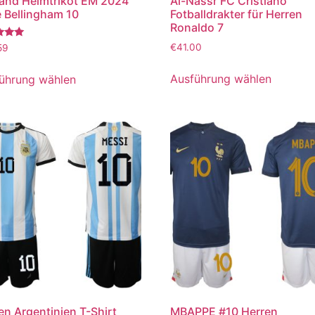
and Heimtrikot EM 2024
Al-Nassr FC Cristiano
 Bellingham 10
Fotballdrakter für Herren
Ronaldo 7
tet
€
41.00
59
Ausführung wählen
ührung wählen
en Argentinien T-Shirt
MBAPPE #10 Herren