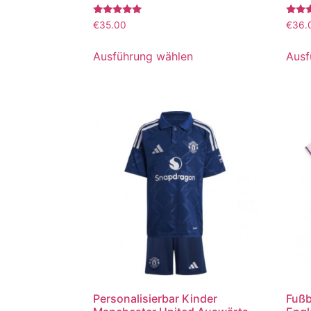
Bewertet
Bewer
€
35.00
€
36.
mit
mit
5.00
5.00
von 5
von 5
Ausführung wählen
Ausf
Personalisierbar Kinder
Fußb