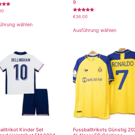
9
tet
00
Bewertet
€
36.00
mit
5.00
ührung wählen
von 5
Ausführung wählen
alltrikot Kinder Set
Fussballtrikots Günstig 2