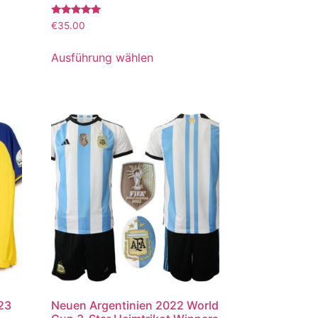
Bewertet
€
35.00
mit
5.00
von 5
Ausführung wählen
023
Neuen Argentinien 2022 World