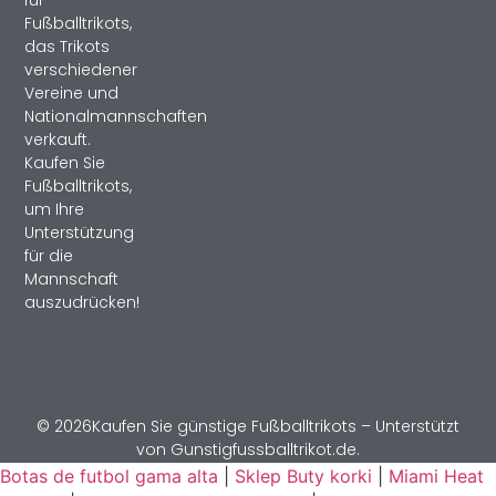
Fußballtrikots,
das Trikots
verschiedener
Vereine und
Nationalmannschaften
verkauft.
Kaufen Sie
Fußballtrikots,
um Ihre
Unterstützung
für die
Mannschaft
auszudrücken!
© 2026Kaufen Sie günstige Fußballtrikots – Unterstützt
von Gunstigfussballtrikot.de.
Botas de futbol gama alta
|
Sklep Buty korki
|
Miami Heat