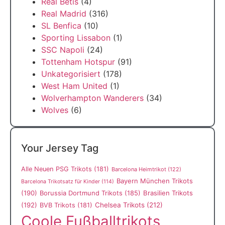
Real Betis
(4)
Real Madrid
(316)
SL Benfica
(10)
Sporting Lissabon
(1)
SSC Napoli
(24)
Tottenham Hotspur
(91)
Unkategorisiert
(178)
West Ham United
(1)
Wolverhampton Wanderers
(34)
Wolves
(6)
Your Jersey Tag
Alle Neuen PSG Trikots
(181)
Barcelona Heimtrikot
(122)
Bayern München Trikots
Barcelona Trikotsatz für Kinder
(114)
(190)
Borussia Dortmund Trikots
(185)
Brasilien Trikots
(192)
Chelsea Trikots
(212)
BVB Trikots
(181)
Coole Fußballtrikots