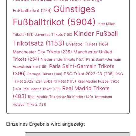
Günstiges
Fußballtrikot
(276)
Fußballtrikot
(5904)
Inter Milan
Kinder Fußball
Trikots
(151)
Juventus Trikots
(150)
Trikotsatz
(1153)
Liverpool Trikots
(185)
Manchester City Trikots
(235)
Manchester United
Trikots
(254)
Niederlande Trikots
(157)
Paris Saint-Germain
Paris Saint-Germain Trikots
Auswärtstrikot
(159)
(396)
PSG Trikot 2022-23
(206)
PSG
Portugal Trikots
(140)
Trikot 2022-23 Fußballtrikots
(165)
Real Madrid Fußballtrikot
Real Madrid Trikots
(140)
Real Madrid Trikot
(135)
(483)
Real Madrid Trikotsatz für Kinder
(149)
Tottenham
Hotspur Trikots
(131)
Einzelnes Ergebnis wird angezeigt