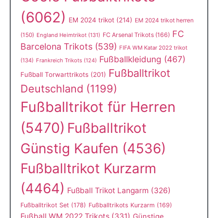
(6062)
EM 2024 trikot
(214)
EM 2024 trikot herren
FC
(150)
FC Arsenal Trikots
(166)
England Heimtrikot
(131)
Barcelona Trikots
(539)
FIFA WM Katar 2022 trikot
Fußballkleidung
(467)
(134)
Frankreich Trikots
(124)
Fußballtrikot
Fußball Torwarttrikots
(201)
Deutschland
(1199)
Fußballtrikot für Herren
(5470)
Fußballtrikot
Günstig Kaufen
(4536)
Fußballtrikot Kurzarm
(4464)
Fußball Trikot Langarm
(326)
Fußballtrikot Set
(178)
Fußballtrikots Kurzarm
(169)
Fußball WM 2022 Trikots
(331)
Günstige