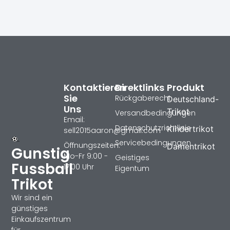
Kontaktieren
Direktlinks
Produkt
Sie
Rückgaberecht
Deutschland-
Uns
Trikot
Versandbedingungen
Email:
Datenschutzrichtlinie
Kindertrikot
sell2015aaron@gmail.com
Servicebedingungen
Öffnungszeiten:
Damentrikot
Gunstig
Mo-Fr 9:00 -
Geistiges
Fussball
17:00 Uhr
Eigentum
Trikot
Wir sind ein
günstiges
Einkaufszentrum
für