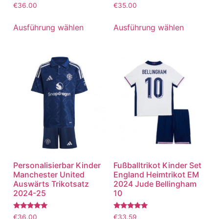
Bewertet
Bewertet
€
36.00
€
35.00
mit
mit
5.00
5.00
von 5
von 5
Ausführung wählen
Ausführung wählen
Personalisierbar Kinder
Fußballtrikot Kinder Set
Manchester United
England Heimtrikot EM
Auswärts Trikotsatz
2024 Jude Bellingham
2024-25
10
Bewertet
Bewertet
€
36.00
€
33.59