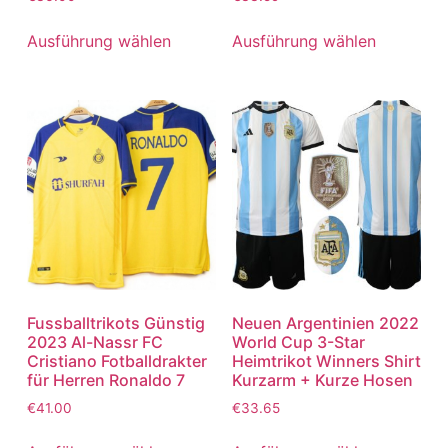
mit
mit
5.00
5.00
von 5
von 5
Ausführung wählen
Ausführung wählen
Fussballtrikots Günstig
Neuen Argentinien 2022
2023 Al-Nassr FC
World Cup 3-Star
Cristiano Fotballdrakter
Heimtrikot Winners Shirt
für Herren Ronaldo 7
Kurzarm + Kurze Hosen
€
41.00
€
33.65