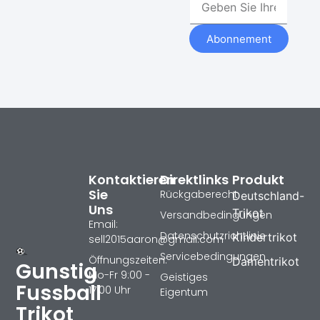
Abonnement
Kontaktieren
Direktlinks
Produkt
Sie
Rückgaberecht
Deutschland-
Uns
Trikot
Versandbedingungen
Email:
Datenschutzrichtlinie
Kindertrikot
sell2015aaron@gmail.com
Servicebedingungen
Öffnungszeiten:
Damentrikot
Gunstig
Mo-Fr 9:00 -
Geistiges
Fussball
17:00 Uhr
Eigentum
Trikot