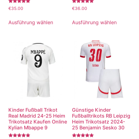
Bewertet
Bewertet
€
35.00
€
36.00
mit
mit
5.00
5.00
von 5
von 5
Ausführung wählen
Ausführung wählen
Kinder Fußball Trikot
Günstige Kinder
Real Madrid 24-25 Heim
Fußballtrikots RB Leipzig
Trikotsatz Kaufen Online
Heim Trikotsatz 2024-
Kylian Mbappe 9
25 Benjamin Sesko 30