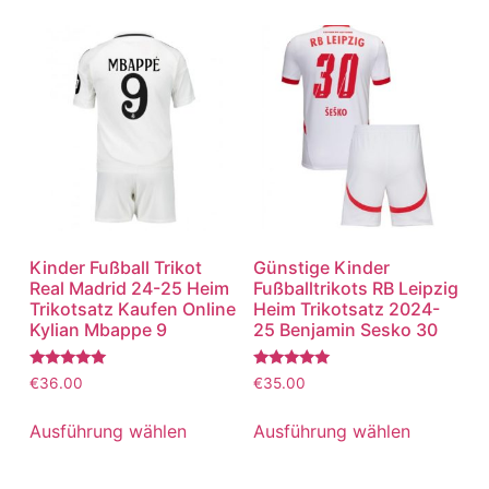
Kinder Fußball Trikot
Günstige Kinder
Real Madrid 24-25 Heim
Fußballtrikots RB Leipzig
Trikotsatz Kaufen Online
Heim Trikotsatz 2024-
Kylian Mbappe 9
25 Benjamin Sesko 30
Bewertet
Bewertet
€
36.00
€
35.00
mit
mit
5.00
5.00
von 5
von 5
Ausführung wählen
Ausführung wählen