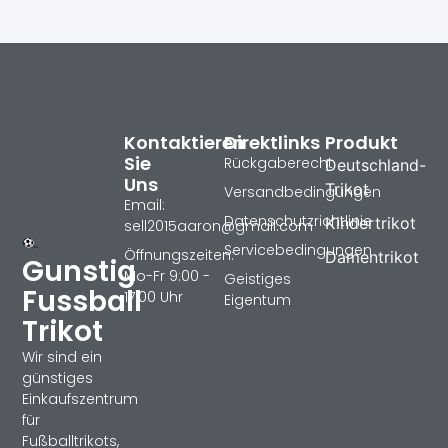
Kontaktieren
Direktlinks
Produkt
Sie
Rückgaberecht
Deutschland-
Uns
Trikot
Versandbedingungen
Email:
Datenschutzrichtlinie
Kindertrikot
sell2015aaron@gmail.com
Servicebedingungen
Öffnungszeiten:
Damentrikot
Gunstig
Mo-Fr 9:00 -
Geistiges
Fussball
17:00 Uhr
Eigentum
Trikot
Wir sind ein
günstiges
Einkaufszentrum
für
Fußballtrikots,