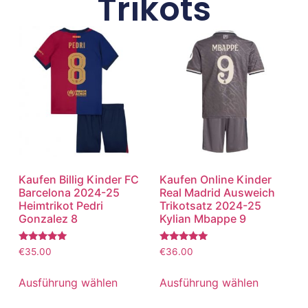
Trikots
Kaufen Billig Kinder FC
Kaufen Online Kinder
Barcelona 2024-25
Real Madrid Ausweich
Heimtrikot Pedri
Trikotsatz 2024-25
Gonzalez 8
Kylian Mbappe 9
Bewertet
Bewertet
€
35.00
€
36.00
mit
mit
5.00
5.00
von 5
von 5
Ausführung wählen
Ausführung wählen