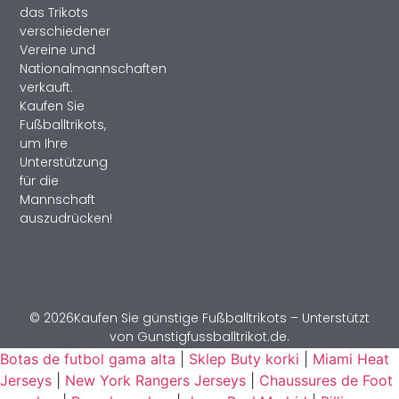
das Trikots
verschiedener
Vereine und
Nationalmannschaften
verkauft.
Kaufen Sie
Fußballtrikots,
um Ihre
Unterstützung
für die
Mannschaft
auszudrücken!
© 2026Kaufen Sie günstige Fußballtrikots – Unterstützt
von Gunstigfussballtrikot.de.
Botas de futbol gama alta
|
Sklep Buty korki
|
Miami Heat
Jerseys
|
New York Rangers Jerseys
|
Chaussures de Foot