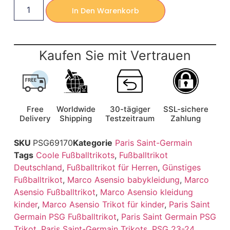
In Den Warenkorb
Kaufen Sie mit Vertrauen
Free
Worldwide
30-tägiger
SSL-sichere
Delivery
Shipping
Testzeitraum
Zahlung
SKU
PSG69170
Kategorie
Paris Saint-Germain
Tags
Coole Fußballtrikots
,
Fußballtrikot
Deutschland
,
Fußballtrikot für Herren
,
Günstiges
Fußballtrikot
,
Marco Asensio babykleidung
,
Marco
Asensio Fußballtrikot
,
Marco Asensio kleidung
kinder
,
Marco Asensio Trikot für kinder
,
Paris Saint
Germain PSG Fußballtrikot
,
Paris Saint Germain PSG
Trikot
,
Paris Saint-Germain Trikots
,
PSG 23-24