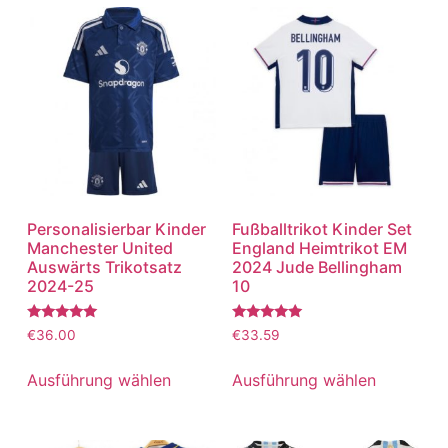
Personalisierbar Kinder
Fußballtrikot Kinder Set
Manchester United
England Heimtrikot EM
Auswärts Trikotsatz
2024 Jude Bellingham
2024-25
10
Bewertet
Bewertet
€
36.00
€
33.59
mit
mit
5.00
5.00
von 5
von 5
Ausführung wählen
Ausführung wählen