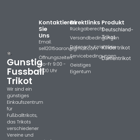
Kontaktieren
Direktlinks
Produkt
Sie
Rückgaberecht
Deutschland-
Uns
Trikot
Versandbedingungen
Email:
Datenschutzrichtlinie
Kindertrikot
sell2015aaron@gmail.com
Servicebedingungen
Öffnungszeiten:
Damentrikot
Gunstig
Mo-Fr 9:00 -
Geistiges
Fussball
17:00 Uhr
Eigentum
Trikot
Wir sind ein
günstiges
Einkaufszentrum
für
Fußballtrikots,
das Trikots
verschiedener
Vereine und