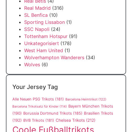
Real Betis
(4)
Real Madrid
(316)
SL Benfica
(10)
Sporting Lissabon
(1)
SSC Napoli
(24)
Tottenham Hotspur
(91)
Unkategorisiert
(178)
West Ham United
(1)
Wolverhampton Wanderers
(34)
Wolves
(6)
Your Jersey Tag
Alle Neuen PSG Trikots
(181)
Barcelona Heimtrikot
(122)
Bayern München Trikots
Barcelona Trikotsatz für Kinder
(114)
(190)
Borussia Dortmund Trikots
(185)
Brasilien Trikots
(192)
Chelsea Trikots
(212)
BVB Trikots
(181)
Coole Fußballtrikots