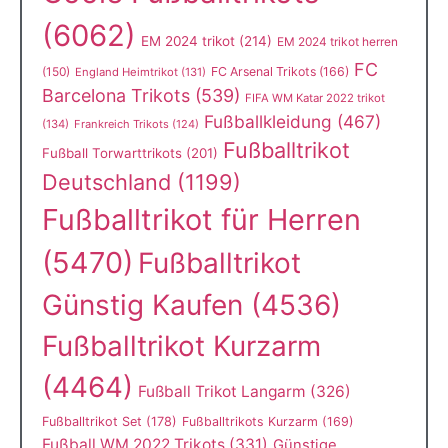
(6062)
EM 2024 trikot
(214)
EM 2024 trikot herren
FC
(150)
FC Arsenal Trikots
(166)
England Heimtrikot
(131)
Barcelona Trikots
(539)
FIFA WM Katar 2022 trikot
Fußballkleidung
(467)
(134)
Frankreich Trikots
(124)
Fußballtrikot
Fußball Torwarttrikots
(201)
Deutschland
(1199)
Fußballtrikot für Herren
(5470)
Fußballtrikot
Günstig Kaufen
(4536)
Fußballtrikot Kurzarm
(4464)
Fußball Trikot Langarm
(326)
Fußballtrikot Set
(178)
Fußballtrikots Kurzarm
(169)
Fußball WM 2022 Trikots
(331)
Günstige