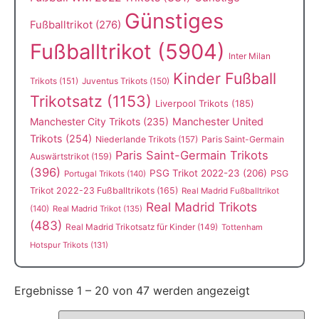
Günstiges
Fußballtrikot
(276)
Fußballtrikot
(5904)
Inter Milan
Kinder Fußball
Trikots
(151)
Juventus Trikots
(150)
Trikotsatz
(1153)
Liverpool Trikots
(185)
Manchester City Trikots
(235)
Manchester United
Trikots
(254)
Niederlande Trikots
(157)
Paris Saint-Germain
Paris Saint-Germain Trikots
Auswärtstrikot
(159)
(396)
PSG Trikot 2022-23
(206)
PSG
Portugal Trikots
(140)
Trikot 2022-23 Fußballtrikots
(165)
Real Madrid Fußballtrikot
Real Madrid Trikots
(140)
Real Madrid Trikot
(135)
(483)
Real Madrid Trikotsatz für Kinder
(149)
Tottenham
Hotspur Trikots
(131)
Ergebnisse 1 – 20 von 47 werden angezeigt