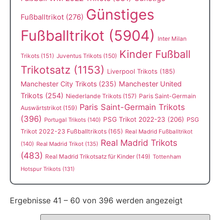
Günstiges
Fußballtrikot
(276)
Fußballtrikot
(5904)
Inter Milan
Kinder Fußball
Trikots
(151)
Juventus Trikots
(150)
Trikotsatz
(1153)
Liverpool Trikots
(185)
Manchester City Trikots
(235)
Manchester United
Trikots
(254)
Niederlande Trikots
(157)
Paris Saint-Germain
Paris Saint-Germain Trikots
Auswärtstrikot
(159)
(396)
PSG Trikot 2022-23
(206)
PSG
Portugal Trikots
(140)
Trikot 2022-23 Fußballtrikots
(165)
Real Madrid Fußballtrikot
Real Madrid Trikots
(140)
Real Madrid Trikot
(135)
(483)
Real Madrid Trikotsatz für Kinder
(149)
Tottenham
Hotspur Trikots
(131)
Ergebnisse 41 – 60 von 396 werden angezeigt