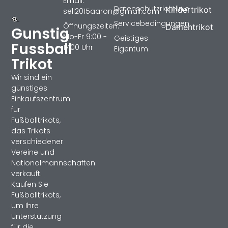
Email:
Datenschutzrichtlinie
Kindertrikot
sell2015aaron@gmail.com
Servicebedingungen
Öffnungszeiten:
Damentrikot
Gunstig
Mo-Fr 9:00 -
Geistiges
Fussball
17:00 Uhr
Eigentum
Trikot
Wir sind ein
günstiges
Einkaufszentrum
für
Fußballtrikots,
das Trikots
verschiedener
Vereine und
Nationalmannschaften
verkauft.
Kaufen Sie
Fußballtrikots,
um Ihre
Unterstützung
für die