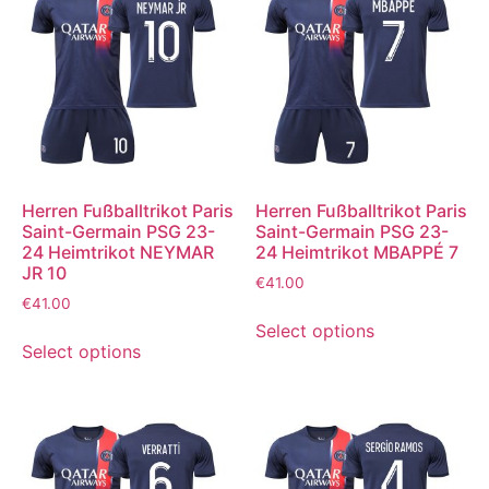
Herren Fußballtrikot Paris
Herren Fußballtrikot Paris
Saint-Germain PSG 23-
Saint-Germain PSG 23-
24 Heimtrikot NEYMAR
24 Heimtrikot MBAPPÉ 7
JR 10
€
41.00
€
41.00
Select options
Select options