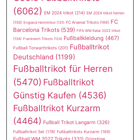
(6062)
EM 2024 trikot
(214)
EM 2024 trikot herren
FC
(150)
FC Arsenal Trikots
(166)
England Heimtrikot
(131)
Barcelona Trikots
(539)
FIFA WM Katar 2022 trikot
Fußballkleidung
(467)
(134)
Frankreich Trikots
(124)
Fußballtrikot
Fußball Torwarttrikots
(201)
Deutschland
(1199)
Fußballtrikot für Herren
(5470)
Fußballtrikot
Günstig Kaufen
(4536)
Fußballtrikot Kurzarm
(4464)
Fußball Trikot Langarm
(326)
Fußballtrikot Set
(178)
Fußballtrikots Kurzarm
(169)
Fußball WM 2022 Trikots
(331)
Günstige