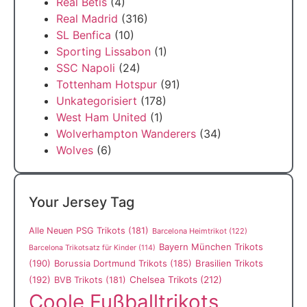
Real Betis
(4)
Real Madrid
(316)
SL Benfica
(10)
Sporting Lissabon
(1)
SSC Napoli
(24)
Tottenham Hotspur
(91)
Unkategorisiert
(178)
West Ham United
(1)
Wolverhampton Wanderers
(34)
Wolves
(6)
Your Jersey Tag
Alle Neuen PSG Trikots
(181)
Barcelona Heimtrikot
(122)
Bayern München Trikots
Barcelona Trikotsatz für Kinder
(114)
(190)
Borussia Dortmund Trikots
(185)
Brasilien Trikots
(192)
Chelsea Trikots
(212)
BVB Trikots
(181)
Coole Fußballtrikots