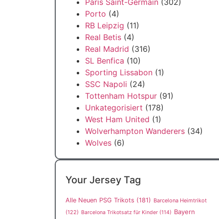
Paris Saint-Germain
(302)
Porto
(4)
RB Leipzig
(11)
Real Betis
(4)
Real Madrid
(316)
SL Benfica
(10)
Sporting Lissabon
(1)
SSC Napoli
(24)
Tottenham Hotspur
(91)
Unkategorisiert
(178)
West Ham United
(1)
Wolverhampton Wanderers
(34)
Wolves
(6)
Your Jersey Tag
Alle Neuen PSG Trikots
(181)
Barcelona Heimtrikot
Bayern
(122)
Barcelona Trikotsatz für Kinder
(114)