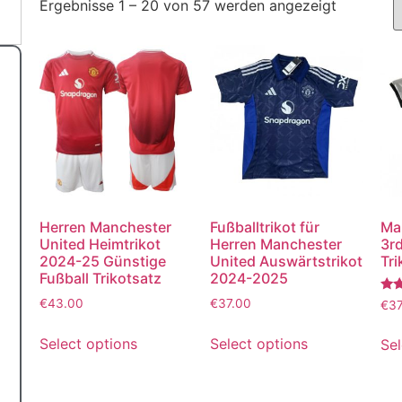
Ergebnisse 1 – 20 von 57 werden angezeigt
Herren Manchester
Fußballtrikot für
Ma
United Heimtrikot
Herren Manchester
3r
2024-25 Günstige
United Auswärtstrikot
Tri
Fußball Trikotsatz
2024-2025
Bew
€
43.00
€
37.00
€
37
mit
5.0
von
Select options
Select options
Sel