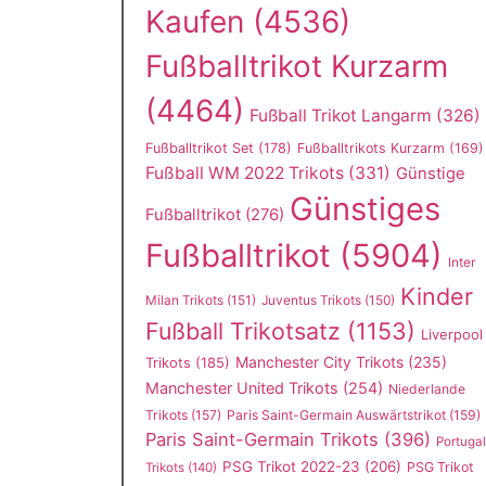
Kaufen
(4536)
Fußballtrikot Kurzarm
(4464)
Fußball Trikot Langarm
(326)
Fußballtrikot Set
(178)
Fußballtrikots Kurzarm
(169)
Fußball WM 2022 Trikots
(331)
Günstige
Günstiges
Fußballtrikot
(276)
Fußballtrikot
(5904)
Inter
Kinder
Milan Trikots
(151)
Juventus Trikots
(150)
Fußball Trikotsatz
(1153)
Liverpool
Manchester City Trikots
(235)
Trikots
(185)
Manchester United Trikots
(254)
Niederlande
Trikots
(157)
Paris Saint-Germain Auswärtstrikot
(159)
Paris Saint-Germain Trikots
(396)
Portugal
PSG Trikot 2022-23
(206)
PSG Trikot
Trikots
(140)