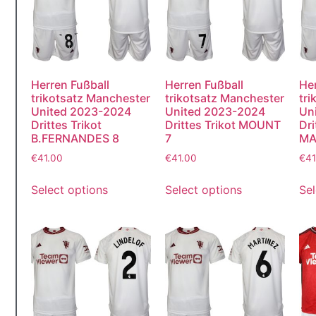
M
Herren Fußball
Herren Fußball
Her
trikotsatz Manchester
trikotsatz Manchester
tr
United 2023-2024
United 2023-2024
Un
Drittes Trikot
Drittes Trikot MOUNT
Dri
B.FERNANDES 8
7
MA
€
41.00
€
41.00
€
41
Select options
Select options
Sel