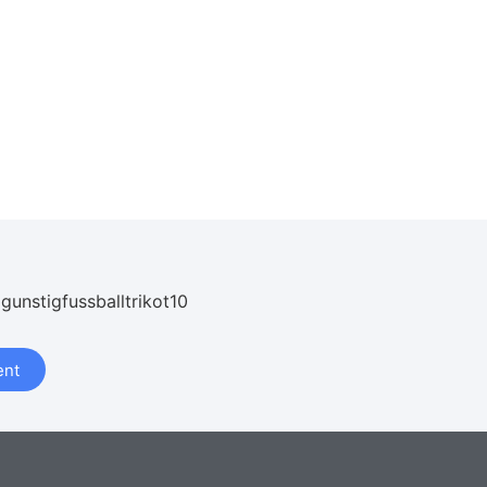
 gunstigfussballtrikot10
nt