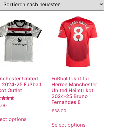
nchester United
Fußballtrikot für
d 2024-25 Fußball
Herren Manchester
kot Outlet
United Heimtrikot
2024-25 Bruno
Fernandes 8
ertet
.00
€
38.00
0
 5
ect options
Select options