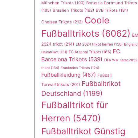
München Trikots
(190)
Borussia Dortmund Trikots
(185)
Brasilien Trikots
(192)
BVB Trikots
(181)
Coole
Chelsea Trikots
(212)
Fußballtrikots
(6062)
E
2024 trikot
(214)
EM 2024 trikot herren
(150)
England
FC
FC Arsenal Trikots
(166)
Heimtrikot
(131)
Barcelona Trikots
(539)
FIFA WM Katar 2022
trikot
(134)
Frankreich Trikots
(124)
Fußballkleidung
(467)
Fußball
Fußballtrikot
Torwarttrikots
(201)
Deutschland
(1199)
Fußballtrikot für
Herren
(5470)
Fußballtrikot Günstig