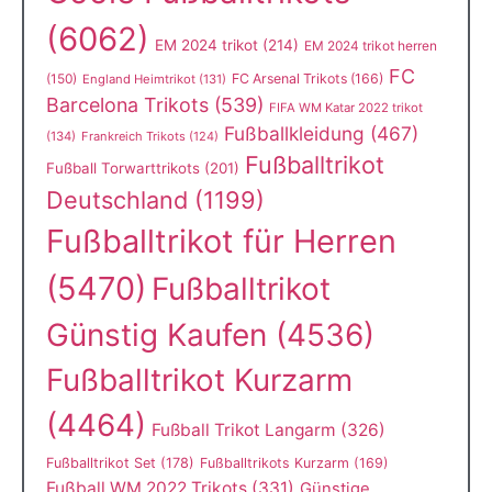
(6062)
EM 2024 trikot
(214)
EM 2024 trikot herren
FC
(150)
FC Arsenal Trikots
(166)
England Heimtrikot
(131)
Barcelona Trikots
(539)
FIFA WM Katar 2022 trikot
Fußballkleidung
(467)
(134)
Frankreich Trikots
(124)
Fußballtrikot
Fußball Torwarttrikots
(201)
Deutschland
(1199)
Fußballtrikot für Herren
(5470)
Fußballtrikot
Günstig Kaufen
(4536)
Fußballtrikot Kurzarm
(4464)
Fußball Trikot Langarm
(326)
Fußballtrikot Set
(178)
Fußballtrikots Kurzarm
(169)
Fußball WM 2022 Trikots
(331)
Günstige