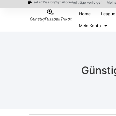
sell2015aaron@gmail.com
Aufträge verfolgen
Meine
Home
League
GunstigFussballTrikot
Mein Konto
Günsti