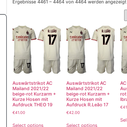
Ergebnisse 4461 – 4464 von 4464 werden angezeigt
Auswärtstrikot AC
Auswärtstrikot AC
AC
Mailand 2021/22
Mailand 2021/22
Aus
beige-rot Kurzarm +
beige-rot Kurzarm +
rot
Kurze Hosen mit
Kurze Hosen mit
Ibr
Aufdruck THEO 19
Aufdruck R.Leão 17
€
41
€
41.00
€
42.00
Sel
Select options
Select options