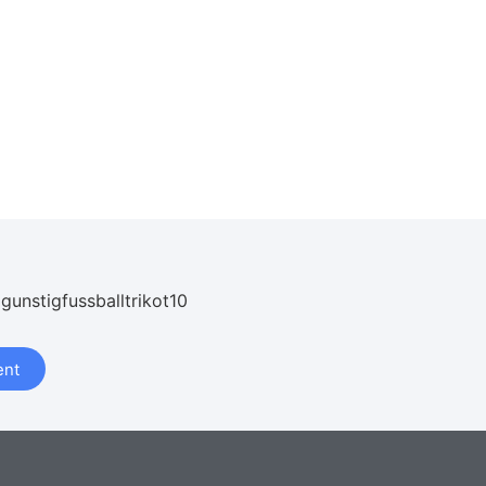
 gunstigfussballtrikot10
nt