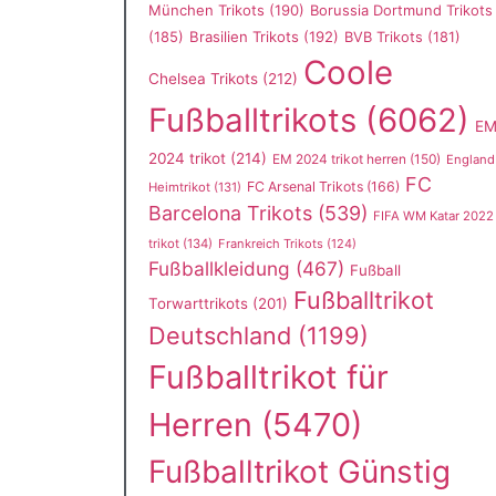
München Trikots
(190)
Borussia Dortmund Trikots
(185)
Brasilien Trikots
(192)
BVB Trikots
(181)
Coole
Chelsea Trikots
(212)
Fußballtrikots
(6062)
E
2024 trikot
(214)
EM 2024 trikot herren
(150)
England
FC
FC Arsenal Trikots
(166)
Heimtrikot
(131)
Barcelona Trikots
(539)
FIFA WM Katar 2022
trikot
(134)
Frankreich Trikots
(124)
Fußballkleidung
(467)
Fußball
Fußballtrikot
Torwarttrikots
(201)
Deutschland
(1199)
Fußballtrikot für
Herren
(5470)
Fußballtrikot Günstig