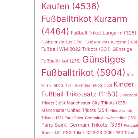
Kaufen
(4536)
Fußballtrikot Kurzarm
(4464)
Fußball Trikot Langarm
(326)
Fußballtrikot Set
(178)
Fußballtrikots Kurzarm
(169)
Fußball WM 2022 Trikots
(331)
Günstige
Günstiges
Fußballtrikot
(276)
Fußballtrikot
(5904)
Inter
Kinder
Milan Trikots
(151)
Juventus Trikots
(150)
Fußball Trikotsatz
(1153)
Liverpool
Manchester City Trikots
(235)
Trikots
(185)
Manchester United Trikots
(254)
Niederlande
Trikots
(157)
Paris Saint-Germain Auswärtstrikot
(159)
Paris Saint-Germain Trikots
(396)
Portugal
PSG Trikot 2022-23
(206)
PSG Trikot
Trikots
(140)