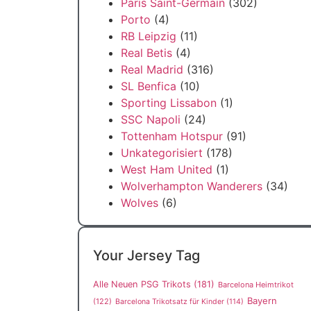
Paris Saint-Germain
(302)
Porto
(4)
RB Leipzig
(11)
Real Betis
(4)
Real Madrid
(316)
SL Benfica
(10)
Sporting Lissabon
(1)
SSC Napoli
(24)
Tottenham Hotspur
(91)
Unkategorisiert
(178)
West Ham United
(1)
Wolverhampton Wanderers
(34)
Wolves
(6)
Your Jersey Tag
Alle Neuen PSG Trikots
(181)
Barcelona Heimtrikot
Bayern
(122)
Barcelona Trikotsatz für Kinder
(114)