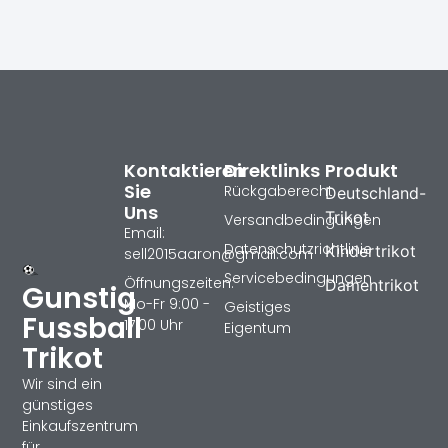
Kontaktieren
Direktlinks
Produkt
Sie
Rückgaberecht
Deutschland-
Uns
Trikot
Versandbedingungen
Email:
Datenschutzrichtlinie
Kindertrikot
sell2015aaron@gmail.com
Servicebedingungen
Öffnungszeiten:
Damentrikot
Gunstig
Mo-Fr 9:00 -
Geistiges
Fussball
17:00 Uhr
Eigentum
Trikot
Wir sind ein
günstiges
Einkaufszentrum
für