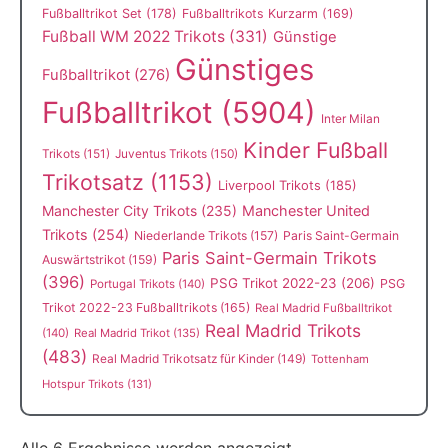
Fußballtrikot Set
(178)
Fußballtrikots Kurzarm
(169)
Fußball WM 2022 Trikots
(331)
Günstige
Günstiges
Fußballtrikot
(276)
Fußballtrikot
(5904)
Inter Milan
Kinder Fußball
Trikots
(151)
Juventus Trikots
(150)
Trikotsatz
(1153)
Liverpool Trikots
(185)
Manchester City Trikots
(235)
Manchester United
Trikots
(254)
Niederlande Trikots
(157)
Paris Saint-Germain
Paris Saint-Germain Trikots
Auswärtstrikot
(159)
(396)
PSG Trikot 2022-23
(206)
PSG
Portugal Trikots
(140)
Trikot 2022-23 Fußballtrikots
(165)
Real Madrid Fußballtrikot
Real Madrid Trikots
(140)
Real Madrid Trikot
(135)
(483)
Real Madrid Trikotsatz für Kinder
(149)
Tottenham
Hotspur Trikots
(131)
Alle 6 Ergebnisse werden angezeigt