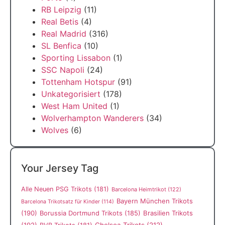
RB Leipzig
(11)
Real Betis
(4)
Real Madrid
(316)
SL Benfica
(10)
Sporting Lissabon
(1)
SSC Napoli
(24)
Tottenham Hotspur
(91)
Unkategorisiert
(178)
West Ham United
(1)
Wolverhampton Wanderers
(34)
Wolves
(6)
Your Jersey Tag
Alle Neuen PSG Trikots
(181)
Barcelona Heimtrikot
(122)
Bayern München Trikots
Barcelona Trikotsatz für Kinder
(114)
(190)
Borussia Dortmund Trikots
(185)
Brasilien Trikots
(192)
Chelsea Trikots
(212)