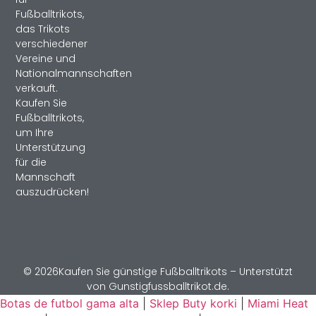
Fußballtrikots,
das Trikots
verschiedener
Vereine und
Nationalmannschaften
verkauft.
Kaufen Sie
Fußballtrikots,
um Ihre
Unterstützung
für die
Mannschaft
auszudrücken!
© 2026Kaufen Sie günstige Fußballtrikots – Unterstützt
von Gunstigfussballtrikot.de.
Botas de futbol gama alta
|
Sklep Buty korki
|
Miami Heat