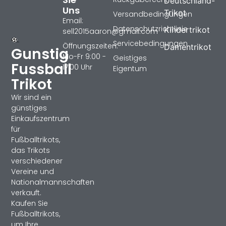
Deutschland-
Uns
Trikot
Versandbedingungen
Email:
Datenschutzrichtlinie
Kindertrikot
sell2015aaron@gmail.com
Servicebedingungen
Öffnungszeiten:
Damentrikot
Gunstig
Mo-Fr 9:00 -
Geistiges
Fussball
17:00 Uhr
Eigentum
Trikot
Wir sind ein
günstiges
Einkaufszentrum
für
Fußballtrikots,
das Trikots
verschiedener
Vereine und
Nationalmannschaften
verkauft.
Kaufen Sie
Fußballtrikots,
um Ihre