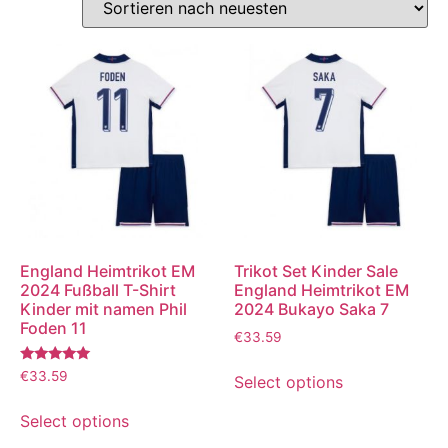
England Heimtrikot EM
Trikot Set Kinder Sale
2024 Fußball T-Shirt
England Heimtrikot EM
Kinder mit namen Phil
2024 Bukayo Saka 7
Foden 11
€
33.59
Bewertet
€
33.59
Select options
mit
5.00
von 5
Select options