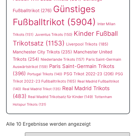
Günstiges
Fußballtrikot
(276)
Fußballtrikot
(5904)
Inter Milan
Kinder Fußball
Trikots
(151)
Juventus Trikots
(150)
Trikotsatz
(1153)
Liverpool Trikots
(185)
Manchester City Trikots
(235)
Manchester United
Trikots
(254)
Niederlande Trikots
(157)
Paris Saint-Germain
Paris Saint-Germain Trikots
Auswärtstrikot
(159)
(396)
PSG Trikot 2022-23
(206)
PSG
Portugal Trikots
(140)
Trikot 2022-23 Fußballtrikots
(165)
Real Madrid Fußballtrikot
Real Madrid Trikots
(140)
Real Madrid Trikot
(135)
(483)
Real Madrid Trikotsatz für Kinder
(149)
Tottenham
Hotspur Trikots
(131)
Alle 10 Ergebnisse werden angezeigt