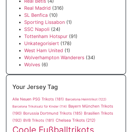
Real Betis
(4)
Real Madrid
(316)
SL Benfica
(10)
Sporting Lissabon
(1)
SSC Napoli
(24)
Tottenham Hotspur
(91)
Unkategorisiert
(178)
West Ham United
(1)
Wolverhampton Wanderers
(34)
Wolves
(6)
Your Jersey Tag
Alle Neuen PSG Trikots
(181)
Barcelona Heimtrikot
(122)
Bayern München Trikots
Barcelona Trikotsatz für Kinder
(114)
(190)
Borussia Dortmund Trikots
(185)
Brasilien Trikots
(192)
Chelsea Trikots
(212)
BVB Trikots
(181)
Coole Fußballtrikots