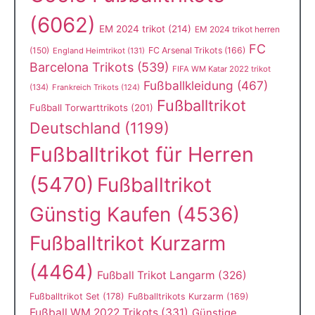
(6062)
EM 2024 trikot
(214)
EM 2024 trikot herren
FC
(150)
FC Arsenal Trikots
(166)
England Heimtrikot
(131)
Barcelona Trikots
(539)
FIFA WM Katar 2022 trikot
Fußballkleidung
(467)
(134)
Frankreich Trikots
(124)
Fußballtrikot
Fußball Torwarttrikots
(201)
Deutschland
(1199)
Fußballtrikot für Herren
(5470)
Fußballtrikot
Günstig Kaufen
(4536)
Fußballtrikot Kurzarm
(4464)
Fußball Trikot Langarm
(326)
Fußballtrikot Set
(178)
Fußballtrikots Kurzarm
(169)
Fußball WM 2022 Trikots
(331)
Günstige