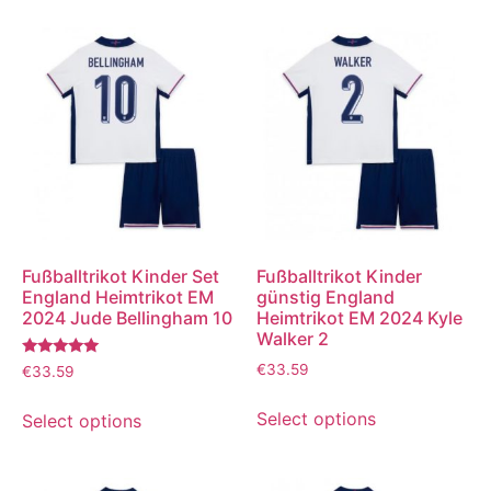
Fußballtrikot Kinder Set
Fußballtrikot Kinder
England Heimtrikot EM
günstig England
2024 Jude Bellingham 10
Heimtrikot EM 2024 Kyle
Walker 2
Bewertet
€
33.59
€
33.59
mit
5.00
von 5
Select options
Select options