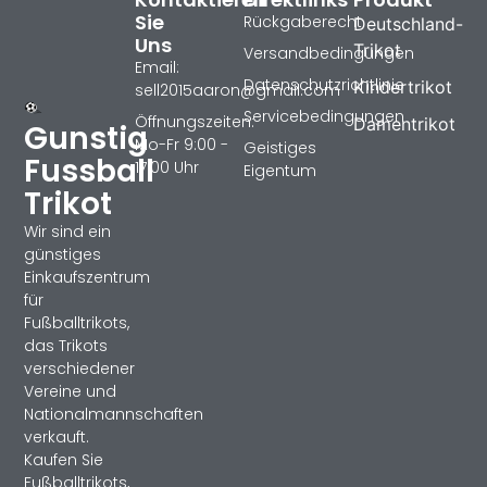
Sie
Rückgaberecht
Deutschland-
Uns
Trikot
Versandbedingungen
Email:
Datenschutzrichtlinie
Kindertrikot
sell2015aaron@gmail.com
Servicebedingungen
Öffnungszeiten:
Damentrikot
Gunstig
Mo-Fr 9:00 -
Geistiges
Fussball
17:00 Uhr
Eigentum
Trikot
Wir sind ein
günstiges
Einkaufszentrum
für
Fußballtrikots,
das Trikots
verschiedener
Vereine und
Nationalmannschaften
verkauft.
Kaufen Sie
Fußballtrikots,