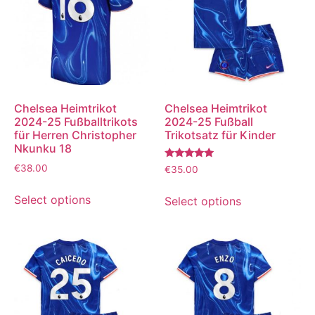
Chelsea Heimtrikot
Chelsea Heimtrikot
2024-25 Fußballtrikots
2024-25 Fußball
für Herren Christopher
Trikotsatz für Kinder
Nkunku 18
Bewertet
€
38.00
€
35.00
mit
5.00
von 5
Select options
Select options