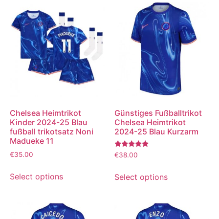
Chelsea Heimtrikot
Günstiges Fußballtrikot
Kinder 2024-25 Blau
Chelsea Heimtrikot
fußball trikotsatz Noni
2024-25 Blau Kurzarm
Madueke 11
Bewertet
€
35.00
€
38.00
mit
5.00
von 5
Select options
Select options