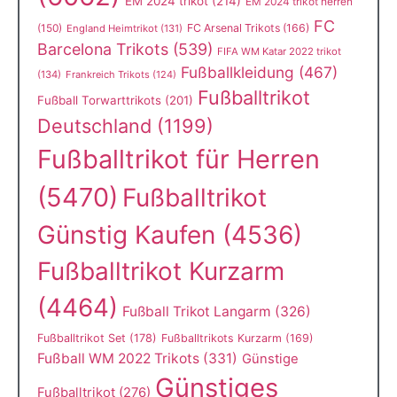
EM 2024 trikot
(214)
EM 2024 trikot herren
FC
(150)
FC Arsenal Trikots
(166)
England Heimtrikot
(131)
Barcelona Trikots
(539)
FIFA WM Katar 2022 trikot
Fußballkleidung
(467)
(134)
Frankreich Trikots
(124)
Fußballtrikot
Fußball Torwarttrikots
(201)
Deutschland
(1199)
Fußballtrikot für Herren
(5470)
Fußballtrikot
Günstig Kaufen
(4536)
Fußballtrikot Kurzarm
(4464)
Fußball Trikot Langarm
(326)
Fußballtrikot Set
(178)
Fußballtrikots Kurzarm
(169)
Fußball WM 2022 Trikots
(331)
Günstige
Günstiges
Fußballtrikot
(276)