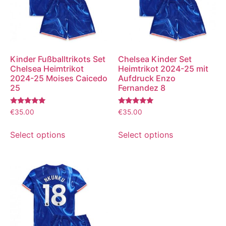
Kinder Fußballtrikots Set
Chelsea Kinder Set
Chelsea Heimtrikot
Heimtrikot 2024-25 mit
2024-25 Moises Caicedo
Aufdruck Enzo
25
Fernandez 8
Bewertet
Bewertet
€
35.00
€
35.00
mit
mit
5.00
5.00
von 5
von 5
Select options
Select options