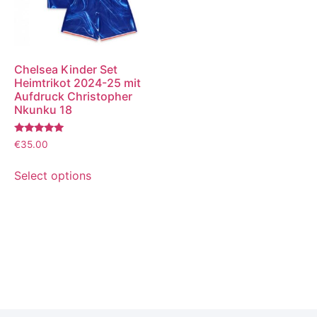
Chelsea Kinder Set
Heimtrikot 2024-25 mit
Aufdruck Christopher
Nkunku 18
Bewertet
€
35.00
mit
5.00
von 5
Select options