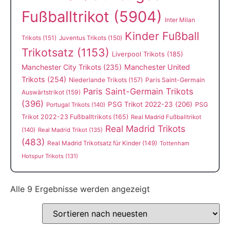
Fußballtrikot
(5904)
Inter Milan
Kinder Fußball
Trikots
(151)
Juventus Trikots
(150)
Trikotsatz
(1153)
Liverpool Trikots
(185)
Manchester City Trikots
(235)
Manchester United
Trikots
(254)
Niederlande Trikots
(157)
Paris Saint-Germain
Paris Saint-Germain Trikots
Auswärtstrikot
(159)
(396)
PSG Trikot 2022-23
(206)
PSG
Portugal Trikots
(140)
Trikot 2022-23 Fußballtrikots
(165)
Real Madrid Fußballtrikot
Real Madrid Trikots
(140)
Real Madrid Trikot
(135)
(483)
Real Madrid Trikotsatz für Kinder
(149)
Tottenham
Hotspur Trikots
(131)
Alle 9 Ergebnisse werden angezeigt