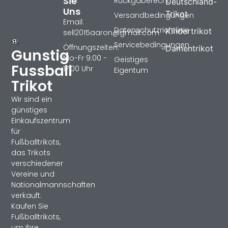
Sie
Rückgaberecht
Deutschland-
Uns
Trikot
Versandbedingungen
Email:
Datenschutzrichtlinie
Kindertrikot
sell2015aaron@gmail.com
Servicebedingungen
Öffnungszeiten:
Damentrikot
Gunstig
Mo-Fr 9:00 -
Geistiges
Fussball
17:00 Uhr
Eigentum
Trikot
Wir sind ein
günstiges
Einkaufszentrum
für
Fußballtrikots,
das Trikots
verschiedener
Vereine und
Nationalmannschaften
verkauft.
Kaufen Sie
Fußballtrikots,
um Ihre