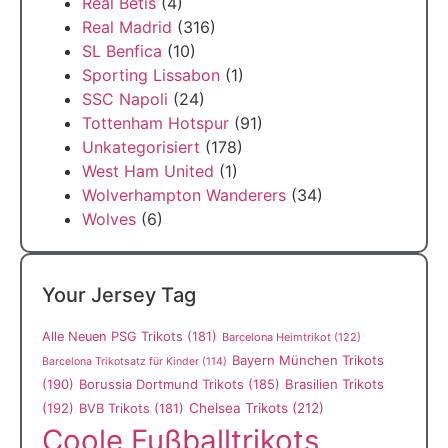
Real Betis
(4)
Real Madrid
(316)
SL Benfica
(10)
Sporting Lissabon
(1)
SSC Napoli
(24)
Tottenham Hotspur
(91)
Unkategorisiert
(178)
West Ham United
(1)
Wolverhampton Wanderers
(34)
Wolves
(6)
Your Jersey Tag
Alle Neuen PSG Trikots
(181)
Barcelona Heimtrikot
(122)
Bayern München Trikots
Barcelona Trikotsatz für Kinder
(114)
(190)
Borussia Dortmund Trikots
(185)
Brasilien Trikots
(192)
Chelsea Trikots
(212)
BVB Trikots
(181)
Coole Fußballtrikots