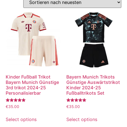
Kinder Fußball Trikot
Bayern Munich Trikots
Bayern Munich Günstige
Günstige Auswärtstrikot
3rd trikot 2024-25
Kinder 2024-25
Personalisierbar
Fußballtrikots Set
Bewertet
Bewertet
€
35.00
€
35.00
mit
mit
5.00
5.00
von 5
von 5
Select options
Select options