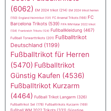
(6062)
EM 2024 trikot
(214)
EM 2024 trikot herren
FC
(150)
FC Arsenal Trikots
(166)
England Heimtrikot
(131)
Barcelona Trikots
(539)
FIFA WM Katar 2022 trikot
Fußballkleidung
(467)
(134)
Frankreich Trikots
(124)
Fußballtrikot
Fußball Torwarttrikots
(201)
Deutschland
(1199)
Fußballtrikot für Herren
(5470)
Fußballtrikot
Günstig Kaufen
(4536)
Fußballtrikot Kurzarm
(4464)
Fußball Trikot Langarm
(326)
Fußballtrikot Set
(178)
Fußballtrikots Kurzarm
(169)
Fußball WM 2022 Trikots
(331)
Günstige