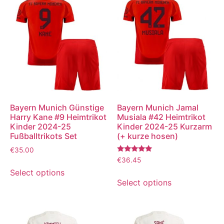
Bayern Munich Günstige
Bayern Munich Jamal
Harry Kane #9 Heimtrikot
Musiala #42 Heimtrikot
Kinder 2024-25
Kinder 2024-25 Kurzarm
Fußballtrikots Set
(+ kurze hosen)
€
35.00
Bewertet
€
36.45
mit
Select options
5.00
von 5
Select options