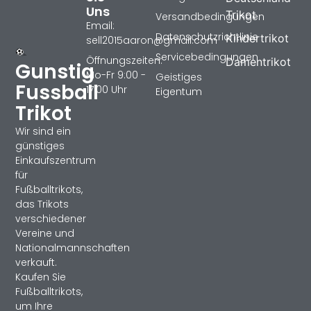
Uns
Trikot
Versandbedingungen
Email:
Datenschutzrichtlinie
Kindertrikot
sell2015aaron@gmail.com
Servicebedingungen
Öffnungszeiten:
Damentrikot
Gunstig
Mo-Fr 9:00 -
Geistiges
Fussball
17:00 Uhr
Eigentum
Trikot
Wir sind ein
günstiges
Einkaufszentrum
für
Fußballtrikots,
das Trikots
verschiedener
Vereine und
Nationalmannschaften
verkauft.
Kaufen Sie
Fußballtrikots,
um Ihre