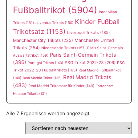
Fußballtrikot
(5904)
Inter Milan
Kinder Fußball
Trikots
(151)
Juventus Trikots
(150)
Trikotsatz
(1153)
Liverpool Trikots
(185)
Manchester City Trikots
(235)
Manchester United
Trikots
(254)
Niederlande Trikots
(157)
Paris Saint-Germain
Paris Saint-Germain Trikots
Auswärtstrikot
(159)
(396)
PSG Trikot 2022-23
(206)
PSG
Portugal Trikots
(140)
Trikot 2022-23 Fußballtrikots
(165)
Real Madrid Fußballtrikot
Real Madrid Trikots
(140)
Real Madrid Trikot
(135)
(483)
Real Madrid Trikotsatz für Kinder
(149)
Tottenham
Hotspur Trikots
(131)
Alle 7 Ergebnisse werden angezeigt