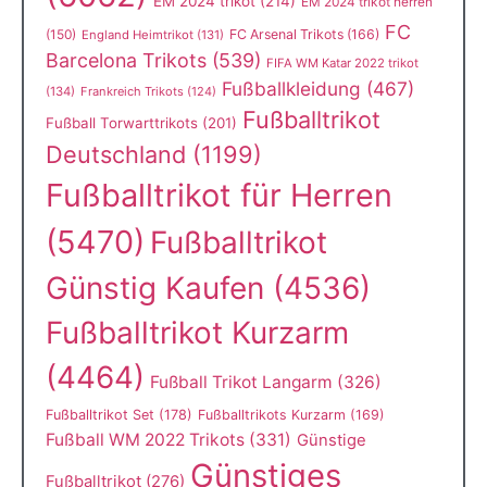
EM 2024 trikot
(214)
EM 2024 trikot herren
FC
(150)
FC Arsenal Trikots
(166)
England Heimtrikot
(131)
Barcelona Trikots
(539)
FIFA WM Katar 2022 trikot
Fußballkleidung
(467)
(134)
Frankreich Trikots
(124)
Fußballtrikot
Fußball Torwarttrikots
(201)
Deutschland
(1199)
Fußballtrikot für Herren
(5470)
Fußballtrikot
Günstig Kaufen
(4536)
Fußballtrikot Kurzarm
(4464)
Fußball Trikot Langarm
(326)
Fußballtrikot Set
(178)
Fußballtrikots Kurzarm
(169)
Fußball WM 2022 Trikots
(331)
Günstige
Günstiges
Fußballtrikot
(276)