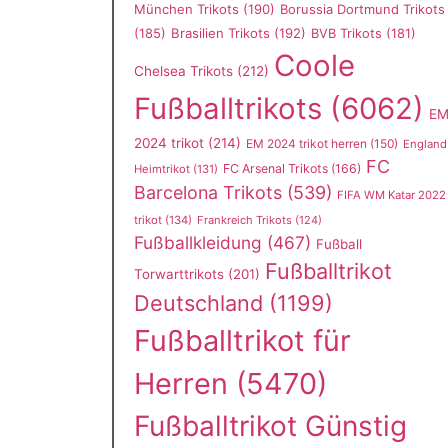
München Trikots
(190)
Borussia Dortmund Trikots
(185)
Brasilien Trikots
(192)
BVB Trikots
(181)
Coole
Chelsea Trikots
(212)
Fußballtrikots
(6062)
E
2024 trikot
(214)
EM 2024 trikot herren
(150)
England
FC
FC Arsenal Trikots
(166)
Heimtrikot
(131)
Barcelona Trikots
(539)
FIFA WM Katar 2022
trikot
(134)
Frankreich Trikots
(124)
Fußballkleidung
(467)
Fußball
Fußballtrikot
Torwarttrikots
(201)
Deutschland
(1199)
Fußballtrikot für
Herren
(5470)
Fußballtrikot Günstig