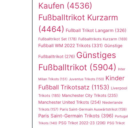
Kaufen
(4536)
Fußballtrikot Kurzarm
(4464)
Fußball Trikot Langarm
(326)
Fußballtrikot Set
(178)
Fußballtrikots Kurzarm
(169)
Fußball WM 2022 Trikots
(331)
Günstige
Günstiges
Fußballtrikot
(276)
Fußballtrikot
(5904)
Inter
Kinder
Milan Trikots
(151)
Juventus Trikots
(150)
Fußball Trikotsatz
(1153)
Liverpool
Manchester City Trikots
(235)
Trikots
(185)
Manchester United Trikots
(254)
Niederlande
Trikots
(157)
Paris Saint-Germain Auswärtstrikot
(159)
Paris Saint-Germain Trikots
(396)
Portugal
PSG Trikot 2022-23
(206)
PSG Trikot
Trikots
(140)