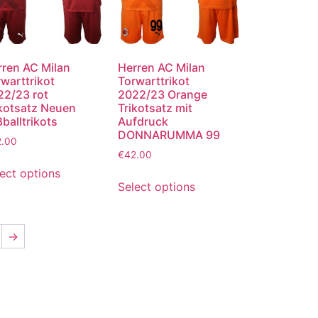
rren AC Milan
Herren AC Milan
warttrikot
Torwarttrikot
22/23 rot
2022/23 Orange
ikotsatz Neuen
Trikotsatz mit
balltrikots
Aufdruck
DONNARUMMA 99
2.00
€
42.00
ect options
Select options
→