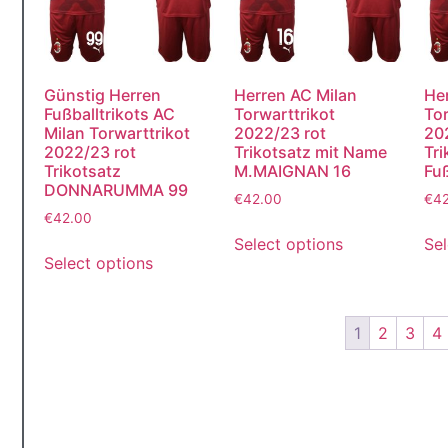
Günstig Herren
Herren AC Milan
He
Fußballtrikots AC
Torwarttrikot
Tor
Milan Torwarttrikot
2022/23 rot
20
2022/23 rot
Trikotsatz mit Name
Tr
Trikotsatz
M.MAIGNAN 16
Fuß
DONNARUMMA 99
€
42.00
€
4
€
42.00
Select options
Sel
Select options
1
2
3
4