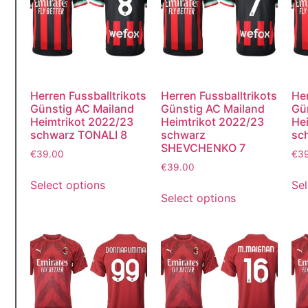
M
Herren Fussballtrikots
Herren Fussballtrikots
Her
Günstig AC Mailand
Günstig AC Mailand
Gü
Heimtrikot 2022/23
Heimtrikot 2022/23
He
schwarz TONALI 8
schwarz
sc
SHEVCHENKO 7
€
39.00
€
3
€
39.00
Select options
Sel
Select options