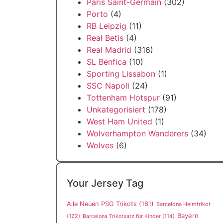
Paris Saint-Germain
(302)
Porto
(4)
RB Leipzig
(11)
Real Betis
(4)
Real Madrid
(316)
SL Benfica
(10)
Sporting Lissabon
(1)
SSC Napoli
(24)
Tottenham Hotspur
(91)
Unkategorisiert
(178)
West Ham United
(1)
Wolverhampton Wanderers
(34)
Wolves
(6)
Your Jersey Tag
Alle Neuen PSG Trikots
(181)
Barcelona Heimtrikot
Bayern
(122)
Barcelona Trikotsatz für Kinder
(114)