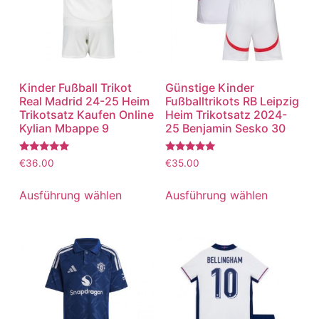
Kinder Fußball Trikot
Günstige Kinder
Real Madrid 24-25 Heim
Fußballtrikots RB Leipzig
Trikotsatz Kaufen Online
Heim Trikotsatz 2024-
Kylian Mbappe 9
25 Benjamin Sesko 30
Bewertet
Bewertet
€
36.00
€
35.00
mit
mit
5.00
5.00
von 5
von 5
Ausführung wählen
Ausführung wählen