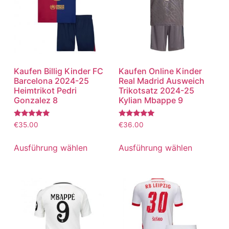
Kaufen Billig Kinder FC
Kaufen Online Kinder
Barcelona 2024-25
Real Madrid Ausweich
Heimtrikot Pedri
Trikotsatz 2024-25
Gonzalez 8
Kylian Mbappe 9
Bewertet
Bewertet
€
35.00
€
36.00
mit
mit
5.00
5.00
von 5
von 5
Ausführung wählen
Ausführung wählen