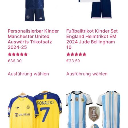
Personalisierbar Kinder
Fußballtrikot Kinder Set
Manchester United
England Heimtrikot EM
Auswärts Trikotsatz
2024 Jude Bellingham
2024-25
10
Bewertet
Bewertet
€
36.00
€
33.59
mit
mit
5.00
5.00
von 5
von 5
Ausführung wählen
Ausführung wählen