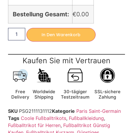
Bestellung Gesamt:
€0.00
In Den Warenkorb
Kaufen Sie mit Vertrauen
Free
Worldwide
30-tägiger
SSL-sichere
Delivery
Shipping
Testzeitraum
Zahlung
SKU
PSG2111131112
Kategorie
Paris Saint-Germain
Tags
Coole Fußballtrikots
,
Fußballkleidung
,
Fußballtrikot für Herren
,
Fußballtrikot Günstig
Kaufen
,
Fußballtrikot Kurzarm
,
Günstiges