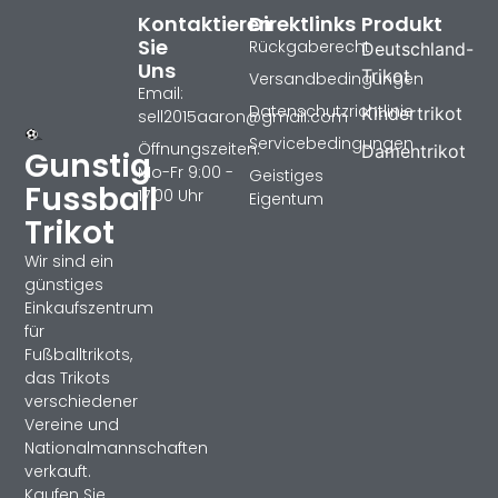
Kontaktieren
Direktlinks
Produkt
Sie
Rückgaberecht
Deutschland-
Uns
Trikot
Versandbedingungen
Email:
Datenschutzrichtlinie
Kindertrikot
sell2015aaron@gmail.com
Servicebedingungen
Öffnungszeiten:
Damentrikot
Gunstig
Mo-Fr 9:00 -
Geistiges
Fussball
17:00 Uhr
Eigentum
Trikot
Wir sind ein
günstiges
Einkaufszentrum
für
Fußballtrikots,
das Trikots
verschiedener
Vereine und
Nationalmannschaften
verkauft.
Kaufen Sie