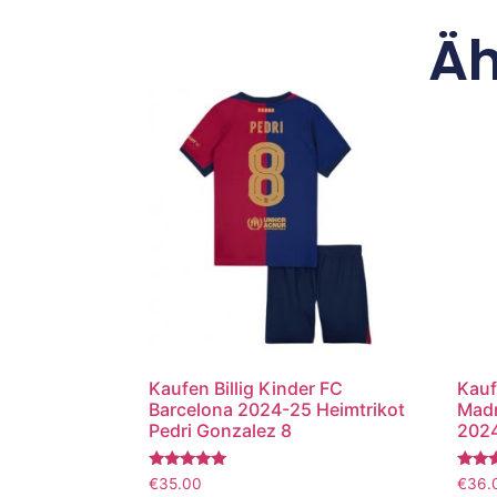
Äh
Kaufen Billig Kinder FC
Kauf
Barcelona 2024-25 Heimtrikot
Madr
Pedri Gonzalez 8
2024
Bewertet
Bewer
€
35.00
€
36.
mit
mit