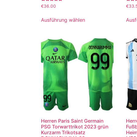
Bewertet
Bewer
€
36.00
€
33.
mit
mit
5.00
5.00
von 5
von 5
Ausführung wählen
Ausf
Herren Paris Saint Germain
Herr
PSG Torwarttrikot 2023 grün
Fußb
Kurzarm Trikotsatz
Heim