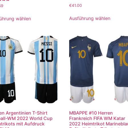
tet
€
41.00
59
Ausführung wählen
ührung wählen
en Argentinien T-Shirt
MBAPPE #10 Herren
all-WM 2022 World Cup
Frankreich FIFA WM Katar
trikots mit Aufdruck
2022 Heimtrikot Marinebla