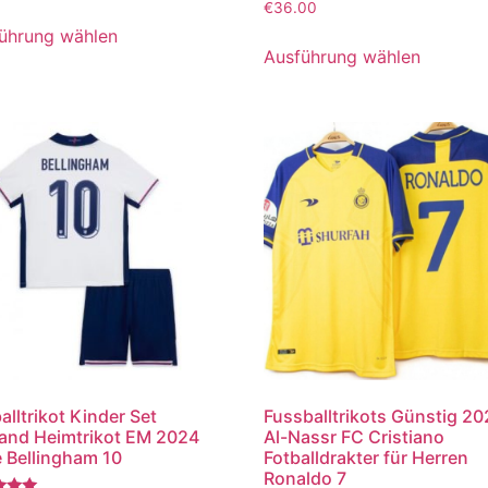
Bewertet
€
36.00
mit
5.00
ührung wählen
von 5
Ausführung wählen
alltrikot Kinder Set
Fussballtrikots Günstig 2
and Heimtrikot EM 2024
Al-Nassr FC Cristiano
 Bellingham 10
Fotballdrakter für Herren
Ronaldo 7