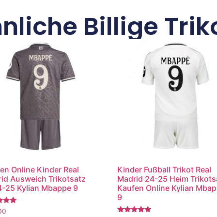
nliche Billige Trik
en Online Kinder Real
Kinder Fußball Trikot Real
id Ausweich Trikotsatz
Madrid 24-25 Heim Trikots
-25 Kylian Mbappe 9
Kaufen Online Kylian Mba
9
tet
00