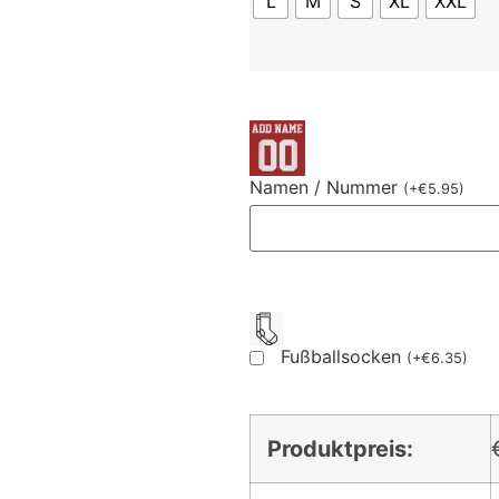
L
M
S
XL
XXL
Namen / Nummer
(
+
€
5.95
)
Fußballsocken
(
+
€
6.35
)
Produktpreis: