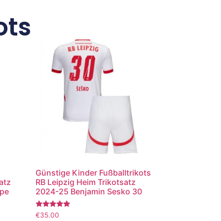
ots
Günstige Kinder Fußballtrikots
atz
RB Leipzig Heim Trikotsatz
ppe
2024-25 Benjamin Sesko 30
Bewertet
€
35.00
mit