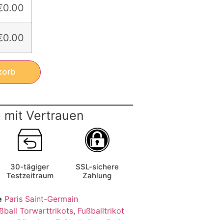
€0.00
€0.00
korb
 mit Vertrauen
30-tägiger
SSL-sichere
Testzeitraum
Zahlung
e
Paris Saint-Germain
ßball Torwarttrikots
,
Fußballtrikot