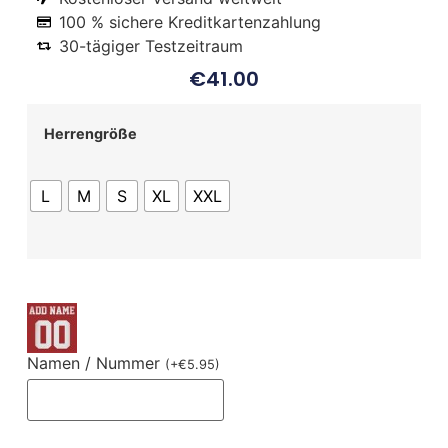
100 % sichere Kreditkartenzahlung
30-tägiger Testzeitraum
€
41.00
Herrengröße
L
M
S
XL
XXL
Namen / Nummer
(
+
€
5.95
)