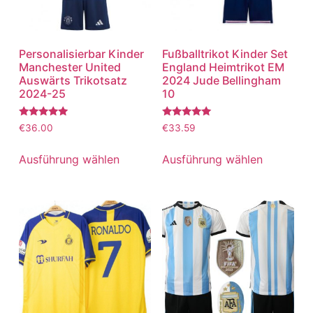
Personalisierbar Kinder
Fußballtrikot Kinder Set
Manchester United
England Heimtrikot EM
Auswärts Trikotsatz
2024 Jude Bellingham
2024-25
10
Bewertet
Bewertet
€
36.00
€
33.59
mit
mit
5.00
5.00
von 5
von 5
Ausführung wählen
Ausführung wählen