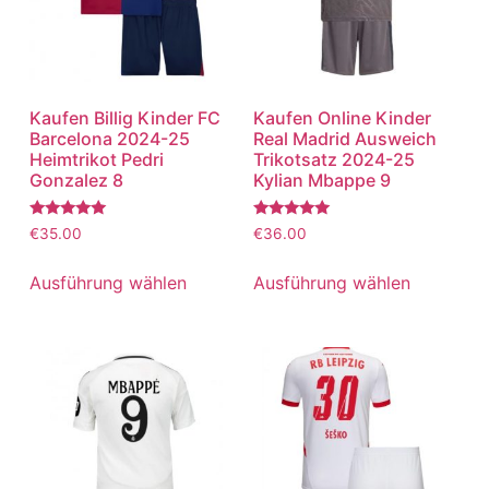
Kaufen Billig Kinder FC
Kaufen Online Kinder
Barcelona 2024-25
Real Madrid Ausweich
Heimtrikot Pedri
Trikotsatz 2024-25
Gonzalez 8
Kylian Mbappe 9
Bewertet
Bewertet
€
35.00
€
36.00
mit
mit
5.00
5.00
von 5
von 5
Ausführung wählen
Ausführung wählen