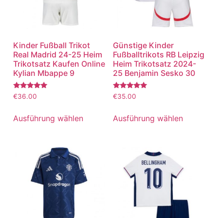
Kinder Fußball Trikot
Günstige Kinder
Real Madrid 24-25 Heim
Fußballtrikots RB Leipzig
Trikotsatz Kaufen Online
Heim Trikotsatz 2024-
Kylian Mbappe 9
25 Benjamin Sesko 30
Bewertet
Bewertet
€
36.00
€
35.00
mit
mit
5.00
5.00
von 5
von 5
Ausführung wählen
Ausführung wählen