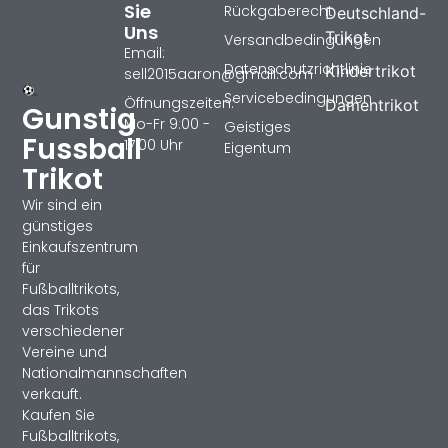
Sie
Rückgaberecht
Deutschland-
Uns
Trikot
Versandbedingungen
Email:
Datenschutzrichtlinie
Kindertrikot
sell2015aaron@gmail.com
Servicebedingungen
Öffnungszeiten:
Damentrikot
Gunstig
Mo-Fr 9:00 -
Geistiges
Fussball
17:00 Uhr
Eigentum
Trikot
Wir sind ein
günstiges
Einkaufszentrum
für
Fußballtrikots,
das Trikots
verschiedener
Vereine und
Nationalmannschaften
verkauft.
Kaufen Sie
Fußballtrikots,