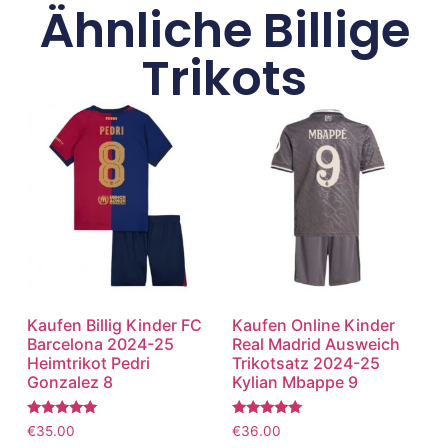
Ähnliche Billige
Trikots
Kaufen Billig Kinder FC
Kaufen Online Kinder
Barcelona 2024-25
Real Madrid Ausweich
Heimtrikot Pedri
Trikotsatz 2024-25
Gonzalez 8
Kylian Mbappe 9
Bewertet
Bewertet
€
35.00
€
36.00
mit
mit