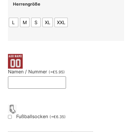
Herrengröße
L
M
S
XL
XXL
Namen / Nummer
(
+
€
5.95
)
Fußballsocken
(
+
€
6.35
)