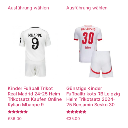
5.00
5.00
von 5
von 5
Ausführung wählen
Ausführung wählen
Kinder Fußball Trikot
Günstige Kinder
Real Madrid 24-25 Heim
Fußballtrikots RB Leipzig
Trikotsatz Kaufen Online
Heim Trikotsatz 2024-
Kylian Mbappe 9
25 Benjamin Sesko 30
Bewertet
Bewertet
€
36.00
€
35.00
mit
mit
5.00
5.00