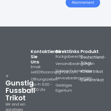
Abonnement
Kontaktieren
Direktlinks
Produkt
Sie
Rückgaberecht
Deutschland-
Uns
Trikot
Versandbedingungen
Email:
Datenschutzrichtlinie
Kindertrikot
sell2015aaron@gmail.com
Servicebedingungen
Öffnungszeiten:
Damentrikot
Gunstig
Mo-Fr 9:00 -
Geistiges
Fussball
17:00 Uhr
Eigentum
Trikot
Wir sind ein
günstiges