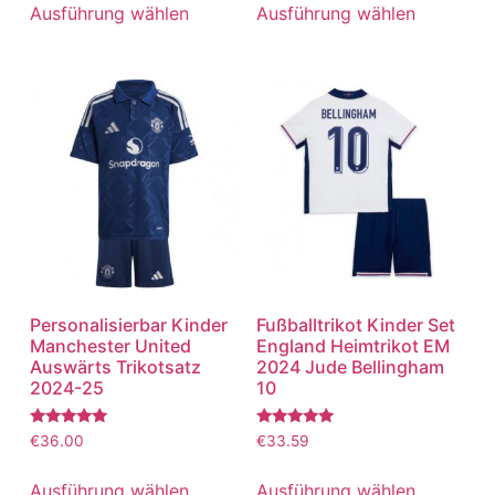
von 5
von 5
Ausführung wählen
Ausführung wählen
Personalisierbar Kinder
Fußballtrikot Kinder Set
Manchester United
England Heimtrikot EM
Auswärts Trikotsatz
2024 Jude Bellingham
2024-25
10
Bewertet
Bewertet
€
36.00
€
33.59
mit
mit
5.00
5.00
von 5
von 5
Ausführung wählen
Ausführung wählen