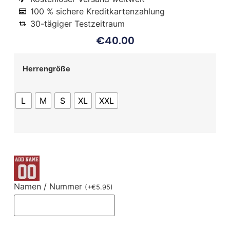
100 % sichere Kreditkartenzahlung
30-tägiger Testzeitraum
€
40.00
Herrengröße
L
M
S
XL
XXL
Namen / Nummer
(
+
€
5.95
)