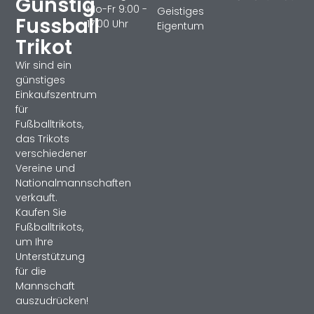
Gunstig
Mo-Fr 9:00 -
Geistiges
Fussball
17:00 Uhr
Eigentum
Trikot
Wir sind ein
günstiges
Einkaufszentrum
für
Fußballtrikots,
das Trikots
verschiedener
Vereine und
Nationalmannschaften
verkauft.
Kaufen Sie
Fußballtrikots,
um Ihre
Unterstützung
für die
Mannschaft
auszudrücken!