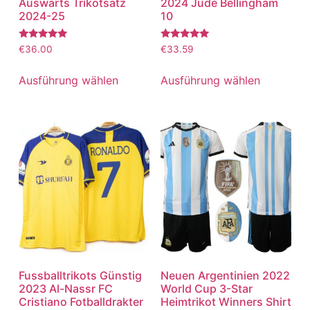
Auswärts Trikotsatz
2024 Jude Bellingham
2024-25
10
Bewertet
Bewertet
€
36.00
€
33.59
mit
mit
5.00
5.00
von 5
von 5
Ausführung wählen
Ausführung wählen
Fussballtrikots Günstig
Neuen Argentinien 2022
2023 Al-Nassr FC
World Cup 3-Star
Cristiano Fotballdrakter
Heimtrikot Winners Shirt