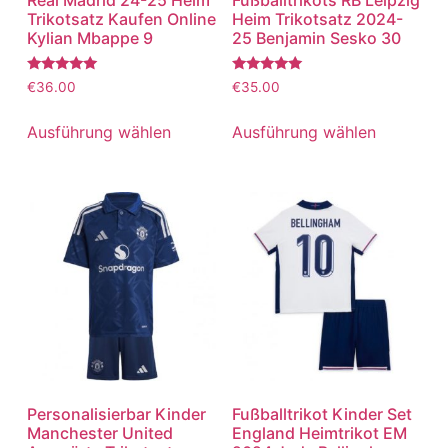
Real Madrid 24-25 Heim
Fußballtrikots RB Leipzig
Trikotsatz Kaufen Online
Heim Trikotsatz 2024-
Kylian Mbappe 9
25 Benjamin Sesko 30
Bewertet
Bewertet
€
36.00
€
35.00
mit
mit
5.00
5.00
von 5
von 5
Ausführung wählen
Ausführung wählen
Personalisierbar Kinder
Fußballtrikot Kinder Set
Manchester United
England Heimtrikot EM