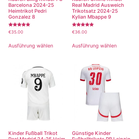
Barcelona 2024-25
Real Madrid Ausweich
Heimtrikot Pedri
Trikotsatz 2024-25
Gonzalez 8
Kylian Mbappe 9
Bewertet
Bewertet
€
35.00
€
36.00
mit
mit
5.00
5.00
von 5
von 5
Ausführung wählen
Ausführung wählen
Kinder Fußball Trikot
Günstige Kinder