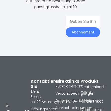
auf Ihre erste Bestellung. Code:
gunstigfussballtrikot10
Abonnement
Kontaktieren
Direktlinks
Produkt
Sie
Rückgaberecht
Deutschland-
Uns
Trikot
Versandbedingungen
Email:
Datenschutzrichtlinie
Kindertrikot
sell2015aaron@gmail.com
Servicebedingungen
Öffnungszeiten:
Damentrikot