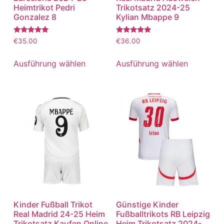
Heimtrikot Pedri
Trikotsatz 2024-25
Gonzalez 8
Kylian Mbappe 9
Bewertet
Bewertet
€
35.00
€
36.00
mit
mit
5.00
5.00
von 5
von 5
Ausführung wählen
Ausführung wählen
Kinder Fußball Trikot
Günstige Kinder
Real Madrid 24-25 Heim
Fußballtrikots RB Leipzig
Trikotsatz Kaufen Online
Heim Trikotsatz 2024-