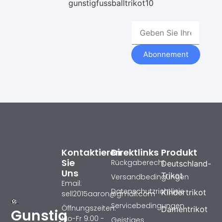
gunstigfussballtrikot10
Abonnement
Kontaktieren
Direktlinks
Produkt
Sie
Rückgaberecht
Deutschland-
Uns
Trikot
Versandbedingungen
Email:
Datenschutzrichtlinie
Kindertrikot
sell2015aaron@gmail.com
Servicebedingungen
Öffnungszeiten:
Damentrikot
Gunstig
Mo-Fr 9:00 -
Geistiges