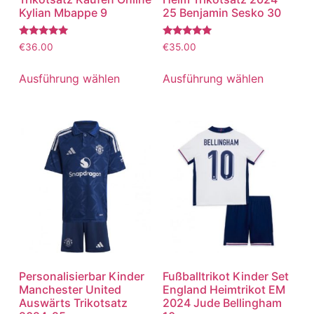
Kylian Mbappe 9
25 Benjamin Sesko 30
Bewertet
Bewertet
€
36.00
€
35.00
mit
mit
5.00
5.00
von 5
von 5
Ausführung wählen
Ausführung wählen
Personalisierbar Kinder
Fußballtrikot Kinder Set
Manchester United
England Heimtrikot EM
Auswärts Trikotsatz
2024 Jude Bellingham