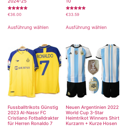
2024-25
10
Bewertet
Bewertet
€
36.00
€
33.59
mit
mit
5.00
5.00
von 5
von 5
Ausführung wählen
Ausführung wählen
Fussballtrikots Günstig
Neuen Argentinien 2022
2023 Al-Nassr FC
World Cup 3-Star
Cristiano Fotballdrakter
Heimtrikot Winners Shirt
für Herren Ronaldo 7
Kurzarm + Kurze Hosen