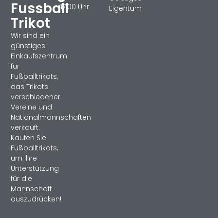
Fussball
17:00 Uhr
Eigentum
Trikot
Wir sind ein
günstiges
Einkaufszentrum
für
Fußballtrikots,
das Trikots
verschiedener
Vereine und
Nationalmannschaften
verkauft.
Kaufen Sie
Fußballtrikots,
um Ihre
Unterstützung
für die
Mannschaft
auszudrücken!