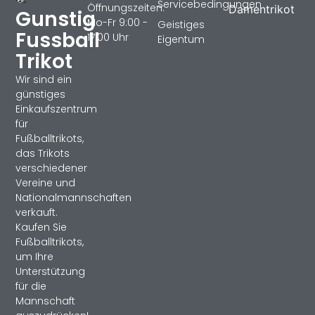
Servicebedingungen
Öffnungszeiten:
Damentrikot
Gunstig
Mo-Fr 9:00 -
Geistiges
Fussball
17:00 Uhr
Eigentum
Trikot
Wir sind ein
günstiges
Einkaufszentrum
für
Fußballtrikots,
das Trikots
verschiedener
Vereine und
Nationalmannschaften
verkauft.
Kaufen Sie
Fußballtrikots,
um Ihre
Unterstützung
für die
Mannschaft