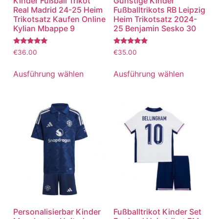
Kinder Fußball Trikot
Günstige Kinder
Real Madrid 24-25 Heim
Fußballtrikots RB Leipzig
Trikotsatz Kaufen Online
Heim Trikotsatz 2024-
Kylian Mbappe 9
25 Benjamin Sesko 30
Bewertet
Bewertet
€
36.00
€
35.00
mit
mit
5.00
5.00
von 5
von 5
Ausführung wählen
Ausführung wählen
Personalisierbar Kinder
Fußballtrikot Kinder Set