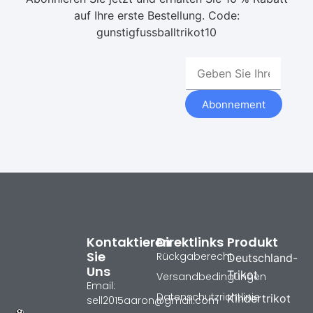
auf Ihre erste Bestellung. Code:
gunstigfussballtrikot10
Abonnement
Kontaktieren
Direktlinks
Produkt
Sie
Rückgaberecht
Deutschland-
Uns
Trikot
Versandbedingungen
Email:
Datenschutzrichtlinie
Kindertrikot
sell2015aaron@gmail.com