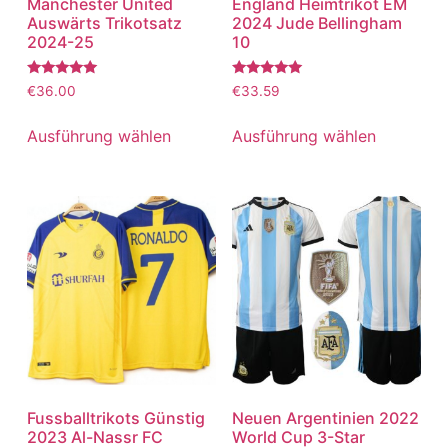
Manchester United
England Heimtrikot EM
Auswärts Trikotsatz
2024 Jude Bellingham
2024-25
10
Bewertet
Bewertet
€
36.00
€
33.59
mit
mit
5.00
5.00
von 5
von 5
Ausführung wählen
Ausführung wählen
Fussballtrikots Günstig
Neuen Argentinien 2022
2023 Al-Nassr FC
World Cup 3-Star