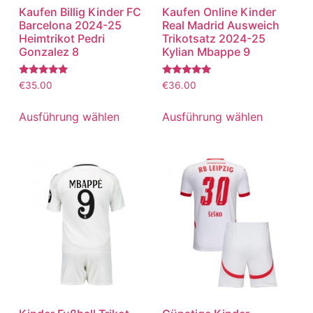
Kaufen Billig Kinder FC
Kaufen Online Kinder
Barcelona 2024-25
Real Madrid Ausweich
Heimtrikot Pedri
Trikotsatz 2024-25
Gonzalez 8
Kylian Mbappe 9
Bewertet
Bewertet
€
35.00
€
36.00
mit
mit
5.00
5.00
von 5
von 5
Ausführung wählen
Ausführung wählen