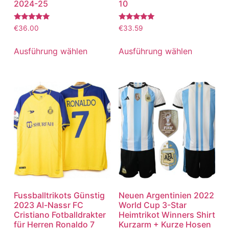
2024-25
10
Bewertet
Bewertet
€
36.00
€
33.59
mit
mit
5.00
5.00
von 5
von 5
Ausführung wählen
Ausführung wählen
Fussballtrikots Günstig
Neuen Argentinien 2022
2023 Al-Nassr FC
World Cup 3-Star
Cristiano Fotballdrakter
Heimtrikot Winners Shirt
für Herren Ronaldo 7
Kurzarm + Kurze Hosen