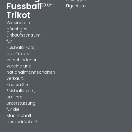
Fussball
17:00 Uhr
Eigentum
Trikot
Wir sind ein
günstiges
Einkaufszentrum
für
Fußballtrikots,
das Trikots
verschiedener
Vereine und
Nationalmannschaften
verkauft.
Kaufen Sie
Fußballtrikots,
um Ihre
Unterstützung
für die
Mannschaft
auszudrücken!