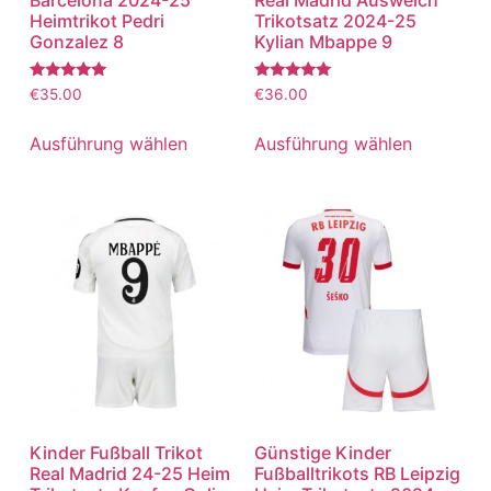
Heimtrikot Pedri
Trikotsatz 2024-25
Gonzalez 8
Kylian Mbappe 9
Bewertet
Bewertet
€
35.00
€
36.00
mit
mit
5.00
5.00
von 5
von 5
Ausführung wählen
Ausführung wählen
Kinder Fußball Trikot
Günstige Kinder
Real Madrid 24-25 Heim
Fußballtrikots RB Leipzig