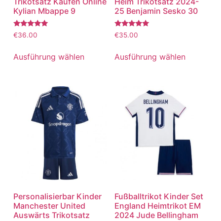
Trikotsatz Kaufen Online
Heim Trikotsatz 2024-
Kylian Mbappe 9
25 Benjamin Sesko 30
Bewertet
Bewertet
€
36.00
€
35.00
mit
mit
5.00
5.00
von 5
von 5
Ausführung wählen
Ausführung wählen
Personalisierbar Kinder
Fußballtrikot Kinder Set
Manchester United
England Heimtrikot EM
Auswärts Trikotsatz
2024 Jude Bellingham