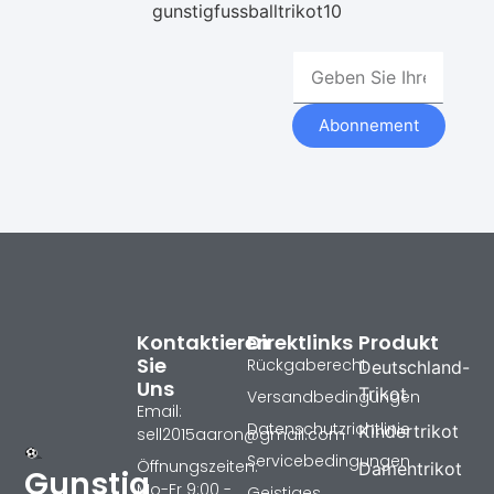
gunstigfussballtrikot10
Abonnement
Kontaktieren
Direktlinks
Produkt
Sie
Rückgaberecht
Deutschland-
Uns
Trikot
Versandbedingungen
Email:
Datenschutzrichtlinie
Kindertrikot
sell2015aaron@gmail.com
Servicebedingungen
Öffnungszeiten:
Damentrikot
Gunstig
Mo-Fr 9:00 -
Geistiges