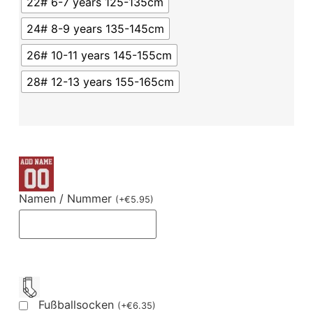
22# 6-7 years 125-135cm
24# 8-9 years 135-145cm
26# 10-11 years 145-155cm
28# 12-13 years 155-165cm
Namen / Nummer
(
+
€
5.95
)
Fußballsocken
(
+
€
6.35
)