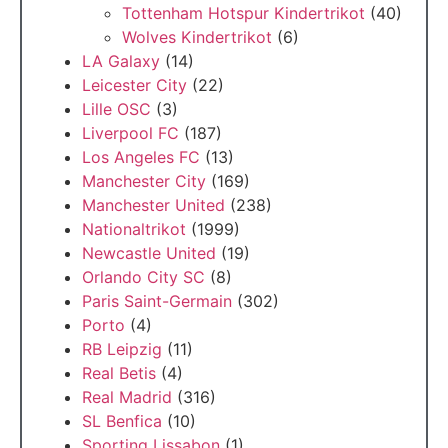
Tottenham Hotspur Kindertrikot
(40)
Wolves Kindertrikot
(6)
LA Galaxy
(14)
Leicester City
(22)
Lille OSC
(3)
Liverpool FC
(187)
Los Angeles FC
(13)
Manchester City
(169)
Manchester United
(238)
Nationaltrikot
(1999)
Newcastle United
(19)
Orlando City SC
(8)
Paris Saint-Germain
(302)
Porto
(4)
RB Leipzig
(11)
Real Betis
(4)
Real Madrid
(316)
SL Benfica
(10)
Sporting Lissabon
(1)