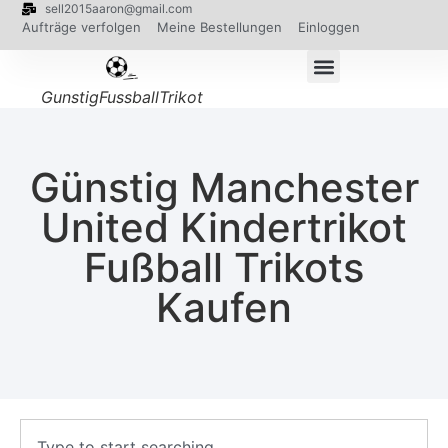
sell2015aaron@gmail.com
Aufträge verfolgen
Meine Bestellungen
Einloggen
GunstigFussballTrikot
Günstig Manchester
United Kindertrikot
Fußball Trikots
Kaufen