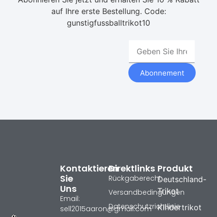
auf Ihre erste Bestellung. Code:
gunstigfussballtrikot10
Abonnement
Kontaktieren
Direktlinks
Produkt
Sie
Rückgaberecht
Deutschland-
Uns
Trikot
Versandbedingungen
Email:
Datenschutzrichtlinie
Kindertrikot
sell2015aaron@gmail.com