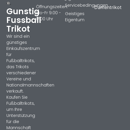
Servicebedingungen
Öffnungszeiten:
Damentrikot
Gunstig
Mo-Fr 9:00 -
Geistiges
Fussball
17:00 Uhr
Eigentum
Trikot
Wir sind ein
günstiges
Einkaufszentrum
für
Fußballtrikots,
das Trikots
verschiedener
Vereine und
Nationalmannschaften
verkauft.
Kaufen Sie
Fußballtrikots,
um Ihre
Unterstützung
für die
Mannschaft