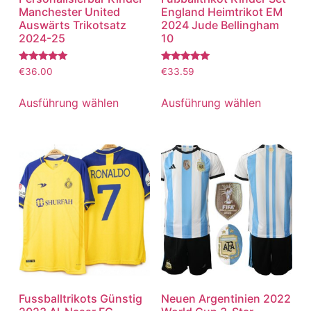
Manchester United
England Heimtrikot EM
Auswärts Trikotsatz
2024 Jude Bellingham
2024-25
10
Bewertet
Bewertet
€
36.00
€
33.59
mit
mit
5.00
5.00
von 5
von 5
Ausführung wählen
Ausführung wählen
Fussballtrikots Günstig
Neuen Argentinien 2022