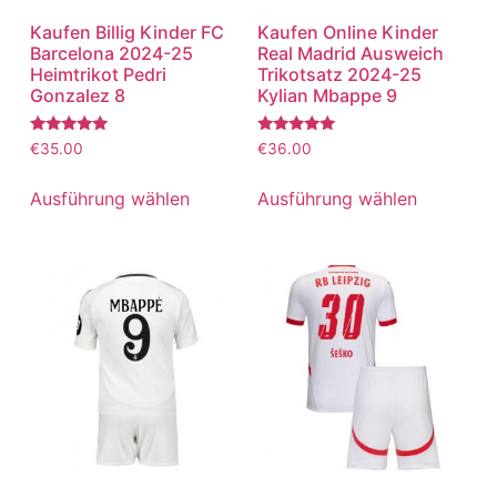
Kaufen Billig Kinder FC
Kaufen Online Kinder
Barcelona 2024-25
Real Madrid Ausweich
Heimtrikot Pedri
Trikotsatz 2024-25
Gonzalez 8
Kylian Mbappe 9
Bewertet
Bewertet
€
35.00
€
36.00
mit
mit
5.00
5.00
von 5
von 5
Ausführung wählen
Ausführung wählen