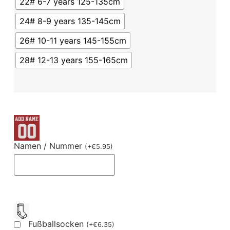
22# 6-7 years 125-135cm
24# 8-9 years 135-145cm
26# 10-11 years 145-155cm
28# 12-13 years 155-165cm
Namen / Nummer
(
+
€
5.95
)
Fußballsocken
(
+
€
6.35
)