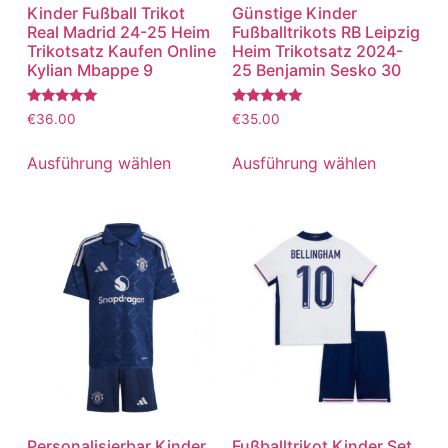
Kinder Fußball Trikot
Günstige Kinder
Real Madrid 24-25 Heim
Fußballtrikots RB Leipzig
Trikotsatz Kaufen Online
Heim Trikotsatz 2024-
Kylian Mbappe 9
25 Benjamin Sesko 30
Bewertet
Bewertet
€
36.00
€
35.00
mit
mit
5.00
5.00
von 5
von 5
Ausführung wählen
Ausführung wählen
Personalisierbar Kinder
Fußballtrikot Kinder Set