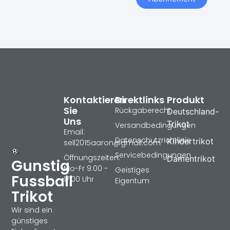
Kontaktieren
Direktlinks
Produkt
Sie
Rückgaberecht
Deutschland-
Uns
Trikot
Versandbedingungen
Email:
Datenschutzrichtlinie
Kindertrikot
sell2015aaron@gmail.com
Servicebedingungen
Öffnungszeiten:
Damentrikot
Gunstig
Mo-Fr 9:00 -
Geistiges
Fussball
17:00 Uhr
Eigentum
Trikot
Wir sind ein
günstiges