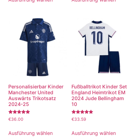
Personalisierbar Kinder
Fußballtrikot Kinder Set
Manchester United
England Heimtrikot EM
Auswärts Trikotsatz
2024 Jude Bellingham
2024-25
10
Bewertet
Bewertet
€
36.00
€
33.59
mit
mit
5.00
5.00
von 5
von 5
Ausführung wählen
Ausführung wählen