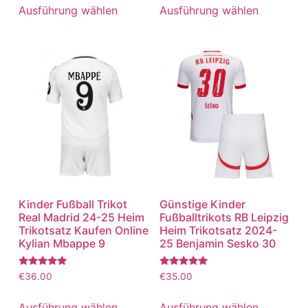
von 5
von 5
Ausführung wählen
Ausführung wählen
Kinder Fußball Trikot
Günstige Kinder
Real Madrid 24-25 Heim
Fußballtrikots RB Leipzig
Trikotsatz Kaufen Online
Heim Trikotsatz 2024-
Kylian Mbappe 9
25 Benjamin Sesko 30
Bewertet
Bewertet
€
36.00
€
35.00
mit
mit
5.00
5.00
von 5
von 5
Ausführung wählen
Ausführung wählen