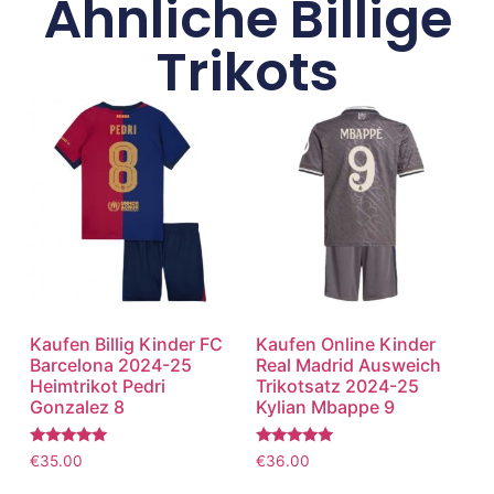
Ähnliche Billige
Trikots
Kaufen Billig Kinder FC
Kaufen Online Kinder
Barcelona 2024-25
Real Madrid Ausweich
Heimtrikot Pedri
Trikotsatz 2024-25
Gonzalez 8
Kylian Mbappe 9
Bewertet
Bewertet
€
35.00
€
36.00
mit
mit
5.00
5.00