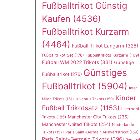
Fußballtrikot Günstig
Kaufen
(4536)
Fußballtrikot Kurzarm
(4464)
Fußball Trikot Langarm
(326)
Fußballtrikot Set
(178)
Fußballtrikots Kurzarm
(169)
Fußball WM 2022 Trikots
(331)
Günstige
Günstiges
Fußballtrikot
(276)
Fußballtrikot
(5904)
Inter
Kinder
Milan Trikots
(151)
Juventus Trikots
(150)
Fußball Trikotsatz
(1153)
Liverpool
Manchester City Trikots
(235)
Trikots
(185)
Manchester United Trikots
(254)
Niederlande
Trikots
(157)
Paris Saint-Germain Auswärtstrikot
(159)
Paris Saint-Germain Trikots
(396)
Portugal