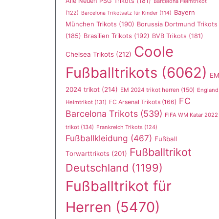
Alle Neuen PSG Trikots
(181)
Barcelona Heimtrikot
Bayern
(122)
Barcelona Trikotsatz für Kinder
(114)
München Trikots
(190)
Borussia Dortmund Trikots
(185)
Brasilien Trikots
(192)
BVB Trikots
(181)
Coole
Chelsea Trikots
(212)
Fußballtrikots
(6062)
E
2024 trikot
(214)
EM 2024 trikot herren
(150)
England
FC
FC Arsenal Trikots
(166)
Heimtrikot
(131)
Barcelona Trikots
(539)
FIFA WM Katar 2022
trikot
(134)
Frankreich Trikots
(124)
Fußballkleidung
(467)
Fußball
Fußballtrikot
Torwarttrikots
(201)
Deutschland
(1199)
Fußballtrikot für
Herren
(5470)