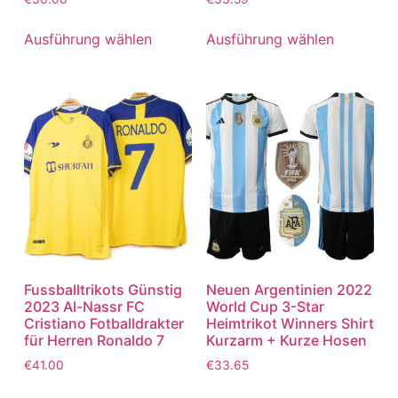
mit
mit
5.00
5.00
von 5
von 5
Ausführung wählen
Ausführung wählen
Fussballtrikots Günstig
Neuen Argentinien 2022
2023 Al-Nassr FC
World Cup 3-Star
Cristiano Fotballdrakter
Heimtrikot Winners Shirt
für Herren Ronaldo 7
Kurzarm + Kurze Hosen
€
41.00
€
33.65