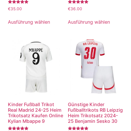
Bewertet
Bewertet
€
35.00
€
36.00
mit
mit
5.00
5.00
von 5
von 5
Ausführung wählen
Ausführung wählen
Kinder Fußball Trikot
Günstige Kinder
Real Madrid 24-25 Heim
Fußballtrikots RB Leipzig
Trikotsatz Kaufen Online
Heim Trikotsatz 2024-
Kylian Mbappe 9
25 Benjamin Sesko 30