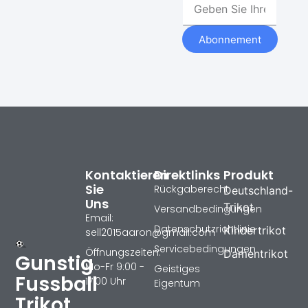
Abonnement
Kontaktieren
Direktlinks
Produkt
Sie
Rückgaberecht
Deutschland-
Uns
Trikot
Versandbedingungen
Email:
Datenschutzrichtlinie
Kindertrikot
sell2015aaron@gmail.com
Servicebedingungen
Öffnungszeiten:
Damentrikot
Gunstig
Mo-Fr 9:00 -
Geistiges
Fussball
17:00 Uhr
Eigentum
Trikot