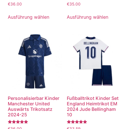
Bewertet
Bewertet
€
36.00
€
35.00
mit
mit
5.00
5.00
von 5
von 5
Ausführung wählen
Ausführung wählen
Personalisierbar Kinder
Fußballtrikot Kinder Set
Manchester United
England Heimtrikot EM
Auswärts Trikotsatz
2024 Jude Bellingham
2024-25
10
Bewertet
Bewertet
€
36.00
€
33.59