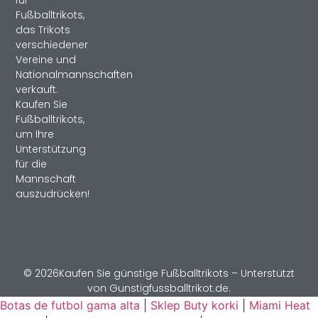
Fußballtrikots,
das Trikots
verschiedener
Vereine und
Nationalmannschaften
verkauft.
Kaufen Sie
Fußballtrikots,
um Ihre
Unterstützung
für die
Mannschaft
auszudrücken!
© 2026Kaufen Sie günstige Fußballtrikots – Unterstützt
von Gunstigfussballtrikot.de.
Botas de futbol gama alta
|
Sklep Buty korki
|
Miami Heat