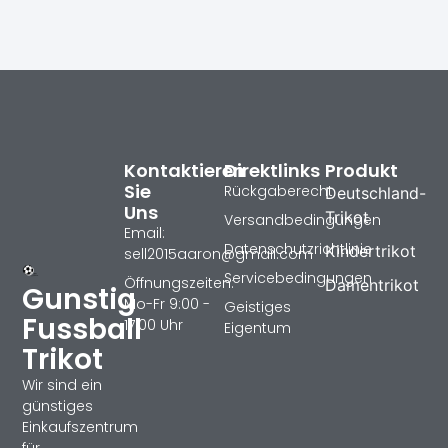
Kontaktieren
Direktlinks
Produkt
Sie
Rückgaberecht
Deutschland-
Uns
Trikot
Versandbedingungen
Email:
Datenschutzrichtlinie
Kindertrikot
sell2015aaron@gmail.com
Servicebedingungen
Öffnungszeiten:
Damentrikot
Gunstig
Mo-Fr 9:00 -
Geistiges
Fussball
17:00 Uhr
Eigentum
Trikot
Wir sind ein
günstiges
Einkaufszentrum
für