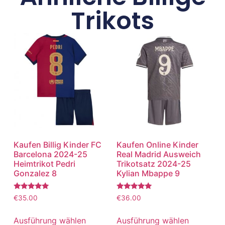
Trikots
Kaufen Billig Kinder FC
Kaufen Online Kinder
Barcelona 2024-25
Real Madrid Ausweich
Heimtrikot Pedri
Trikotsatz 2024-25
Gonzalez 8
Kylian Mbappe 9
Bewertet
Bewertet
€
35.00
€
36.00
mit
mit
5.00
5.00
von 5
von 5
Ausführung wählen
Ausführung wählen