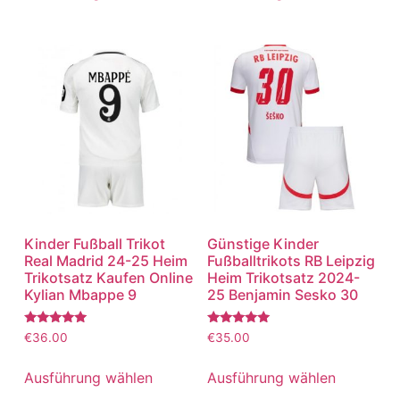
Kinder Fußball Trikot
Günstige Kinder
Real Madrid 24-25 Heim
Fußballtrikots RB Leipzig
Trikotsatz Kaufen Online
Heim Trikotsatz 2024-
Kylian Mbappe 9
25 Benjamin Sesko 30
Bewertet
Bewertet
€
36.00
€
35.00
mit
mit
5.00
5.00
von 5
von 5
Ausführung wählen
Ausführung wählen