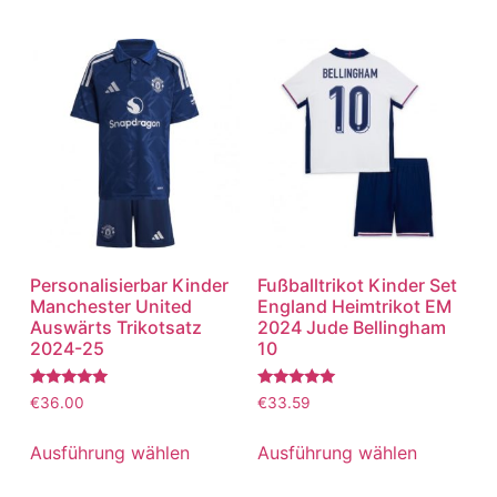
Personalisierbar Kinder
Fußballtrikot Kinder Set
Manchester United
England Heimtrikot EM
Auswärts Trikotsatz
2024 Jude Bellingham
2024-25
10
Bewertet
Bewertet
€
36.00
€
33.59
mit
mit
5.00
5.00
von 5
von 5
Ausführung wählen
Ausführung wählen