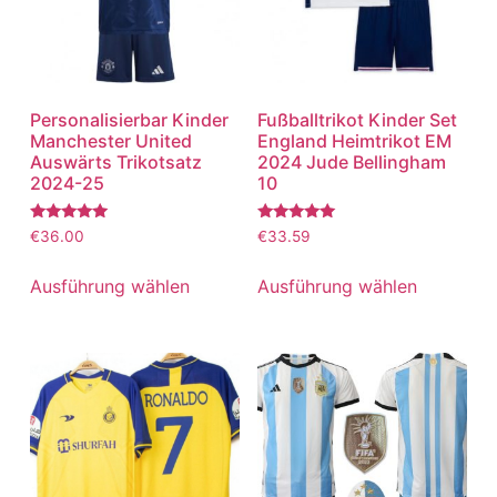
Personalisierbar Kinder
Fußballtrikot Kinder Set
Manchester United
England Heimtrikot EM
Auswärts Trikotsatz
2024 Jude Bellingham
2024-25
10
Bewertet
Bewertet
€
36.00
€
33.59
mit
mit
5.00
5.00
von 5
von 5
Ausführung wählen
Ausführung wählen