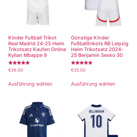
Kinder Fußball Trikot
Günstige Kinder
Real Madrid 24-25 Heim
Fußballtrikots RB Leipzig
Trikotsatz Kaufen Online
Heim Trikotsatz 2024-
Kylian Mbappe 9
25 Benjamin Sesko 30
Bewertet
Bewertet
€
36.00
€
35.00
mit
mit
5.00
5.00
von 5
von 5
Ausführung wählen
Ausführung wählen