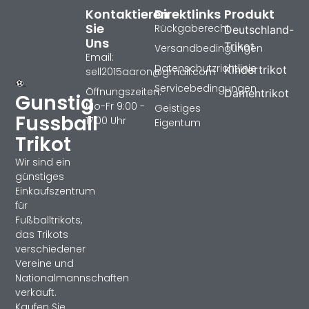
Kontaktieren
Direktlinks
Produkt
Sie
Rückgaberecht
Deutschland-
Uns
Trikot
Versandbedingungen
Email:
Datenschutzrichtlinie
Kindertrikot
sell2015aaron@gmail.com
Servicebedingungen
Öffnungszeiten:
Damentrikot
Gunstig
Mo-Fr 9:00 -
Geistiges
Fussball
17:00 Uhr
Eigentum
Trikot
Wir sind ein
günstiges
Einkaufszentrum
für
Fußballtrikots,
das Trikots
verschiedener
Vereine und
Nationalmannschaften
verkauft.
Kaufen Sie