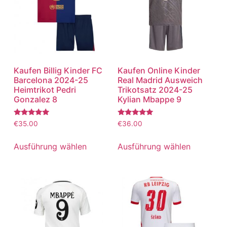
Kaufen Billig Kinder FC
Kaufen Online Kinder
Barcelona 2024-25
Real Madrid Ausweich
Heimtrikot Pedri
Trikotsatz 2024-25
Gonzalez 8
Kylian Mbappe 9
Bewertet
Bewertet
€
35.00
€
36.00
mit
mit
5.00
5.00
von 5
von 5
Ausführung wählen
Ausführung wählen