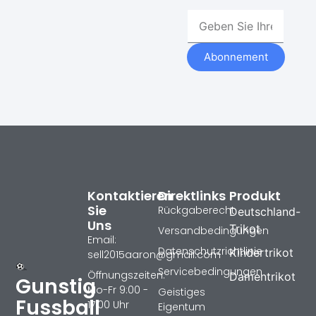
Abonnement
Kontaktieren
Direktlinks
Produkt
Sie
Rückgaberecht
Deutschland-
Uns
Trikot
Versandbedingungen
Email:
Datenschutzrichtlinie
Kindertrikot
sell2015aaron@gmail.com
Servicebedingungen
Öffnungszeiten:
Damentrikot
Gunstig
Mo-Fr 9:00 -
Geistiges
Fussball
17:00 Uhr
Eigentum