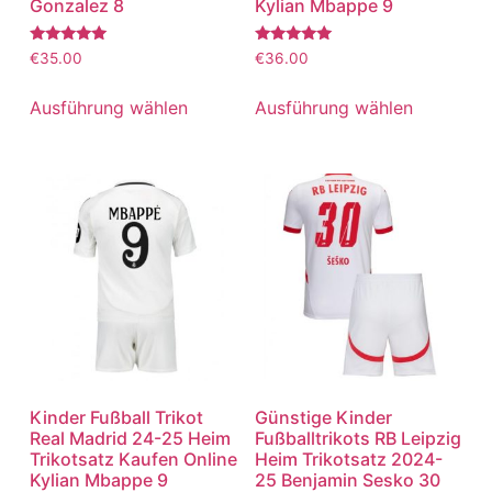
Gonzalez 8
Kylian Mbappe 9
Bewertet
Bewertet
€
35.00
€
36.00
mit
mit
5.00
5.00
von 5
von 5
Ausführung wählen
Ausführung wählen
Kinder Fußball Trikot
Günstige Kinder
Real Madrid 24-25 Heim
Fußballtrikots RB Leipzig
Trikotsatz Kaufen Online
Heim Trikotsatz 2024-
Kylian Mbappe 9
25 Benjamin Sesko 30