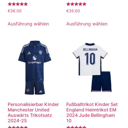
Bewertet
Bewertet
€
36.00
€
35.00
mit
mit
5.00
5.00
von 5
von 5
Ausführung wählen
Ausführung wählen
Personalisierbar Kinder
Fußballtrikot Kinder Set
Manchester United
England Heimtrikot EM
Auswärts Trikotsatz
2024 Jude Bellingham
2024-25
10