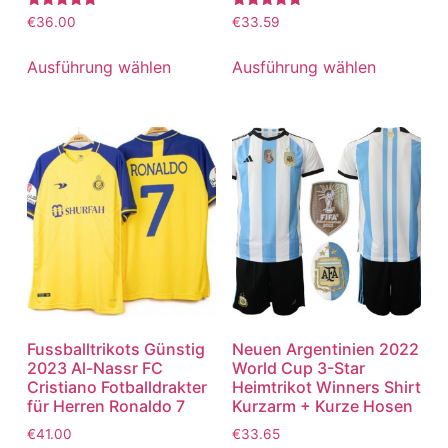
Bewertet
Bewertet
€
36.00
€
33.59
mit
mit
5.00
5.00
von 5
von 5
Ausführung wählen
Ausführung wählen
Fussballtrikots Günstig
Neuen Argentinien 2022
2023 Al-Nassr FC
World Cup 3-Star
Cristiano Fotballdrakter
Heimtrikot Winners Shirt
für Herren Ronaldo 7
Kurzarm + Kurze Hosen
€
41.00
€
33.65