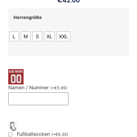
€
42.00
Herrengröße
L
M
S
XL
XXL
Namen / Nummer
(
+
€
5.95
)
Fußballsocken
(
+
€
6.35
)