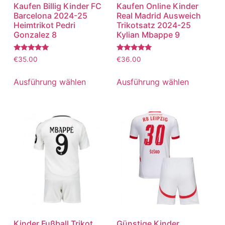
Kaufen Billig Kinder FC
Kaufen Online Kinder
Barcelona 2024-25
Real Madrid Ausweich
Heimtrikot Pedri
Trikotsatz 2024-25
Gonzalez 8
Kylian Mbappe 9
Bewertet
Bewertet
€
35.00
€
36.00
mit
mit
5.00
5.00
von 5
von 5
Ausführung wählen
Ausführung wählen
Kinder Fußball Trikot
Günstige Kinder