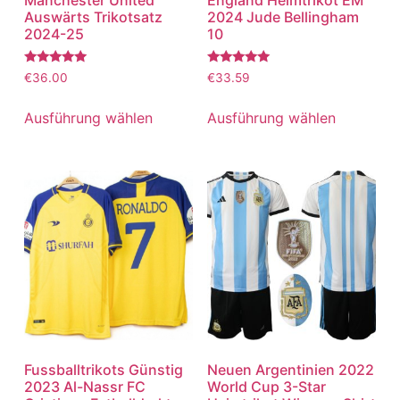
Manchester United
England Heimtrikot EM
Auswärts Trikotsatz
2024 Jude Bellingham
2024-25
10
Bewertet
Bewertet
€
36.00
€
33.59
mit
mit
5.00
5.00
von 5
von 5
Ausführung wählen
Ausführung wählen
Fussballtrikots Günstig
Neuen Argentinien 2022
2023 Al-Nassr FC
World Cup 3-Star