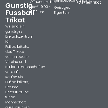
Servicebedingungen
Öffnungszeiten:
Damentrikot
Gunstig
Mo-Fr 9:00 -
Geistiges
Fussball
17:00 Uhr
Eigentum
Trikot
Wir sind ein
günstiges
Einkaufszentrum
für
Fußballtrikots,
das Trikots
verschiedener
Vereine und
Nationalmannschaften
verkauft.
Kaufen Sie
Fußballtrikots,
um Ihre
Unterstützung
für die
Mannschaft
auszudrücken!