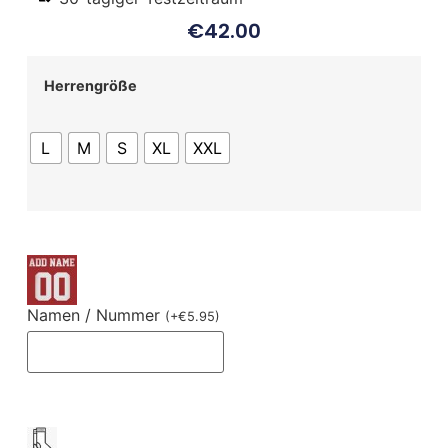
€
42.00
Herrengröße
L
M
S
XL
XXL
Namen / Nummer
(
+
€
5.95
)