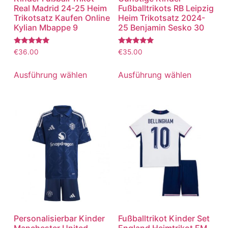
Real Madrid 24-25 Heim
Fußballtrikots RB Leipzig
Trikotsatz Kaufen Online
Heim Trikotsatz 2024-
Kylian Mbappe 9
25 Benjamin Sesko 30
Bewertet
Bewertet
€
36.00
€
35.00
mit
mit
5.00
5.00
von 5
von 5
Ausführung wählen
Ausführung wählen
Personalisierbar Kinder
Fußballtrikot Kinder Set