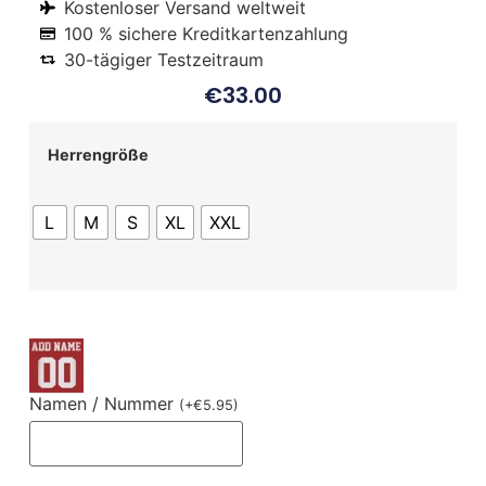
Kostenloser Versand weltweit
100 % sichere Kreditkartenzahlung
30-tägiger Testzeitraum
€
33.00
Herrengröße
L
M
S
XL
XXL
Namen / Nummer
(
+
€
5.95
)