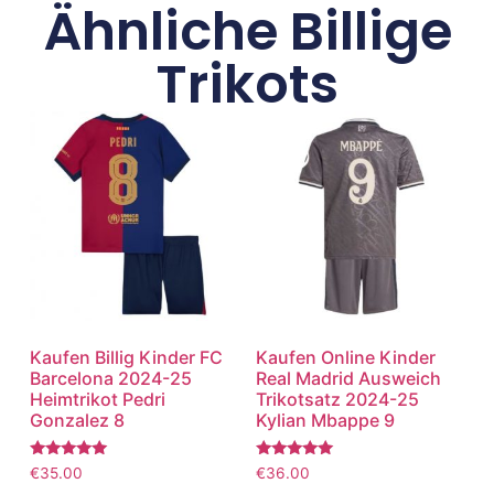
Ähnliche Billige
Trikots
Kaufen Billig Kinder FC
Kaufen Online Kinder
Barcelona 2024-25
Real Madrid Ausweich
Heimtrikot Pedri
Trikotsatz 2024-25
Gonzalez 8
Kylian Mbappe 9
Bewertet
Bewertet
€
35.00
€
36.00
mit
mit