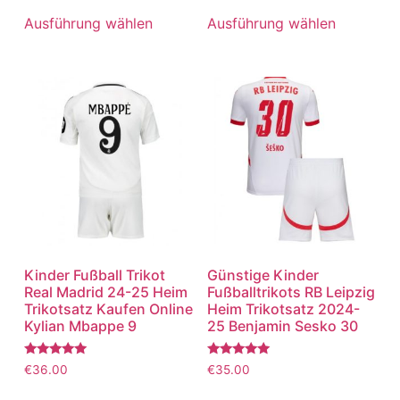
5.00
5.00
von 5
von 5
Ausführung wählen
Ausführung wählen
Kinder Fußball Trikot
Günstige Kinder
Real Madrid 24-25 Heim
Fußballtrikots RB Leipzig
Trikotsatz Kaufen Online
Heim Trikotsatz 2024-
Kylian Mbappe 9
25 Benjamin Sesko 30
Bewertet
Bewertet
€
36.00
€
35.00
mit
mit
5.00
5.00