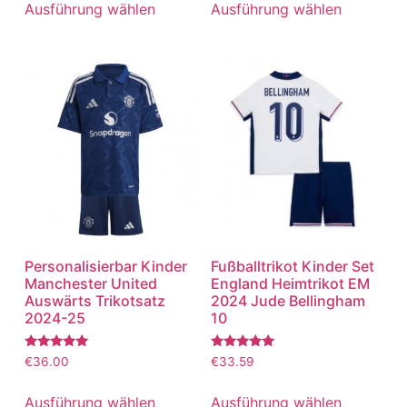
von 5
von 5
Ausführung wählen
Ausführung wählen
Personalisierbar Kinder
Fußballtrikot Kinder Set
Manchester United
England Heimtrikot EM
Auswärts Trikotsatz
2024 Jude Bellingham
2024-25
10
Bewertet
Bewertet
€
36.00
€
33.59
mit
mit
5.00
5.00
von 5
von 5
Ausführung wählen
Ausführung wählen