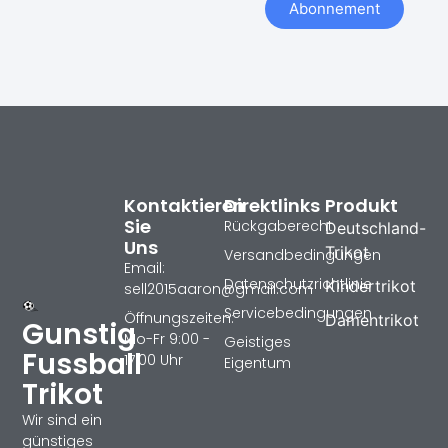
Abonnement
Kontaktieren
Direktlinks
Produkt
Sie
Rückgaberecht
Deutschland-
Uns
Trikot
Versandbedingungen
Email:
Datenschutzrichtlinie
Kindertrikot
sell2015aaron@gmail.com
Servicebedingungen
Öffnungszeiten:
Damentrikot
Gunstig
Mo-Fr 9:00 -
Geistiges
Fussball
17:00 Uhr
Eigentum
Trikot
Wir sind ein
günstiges