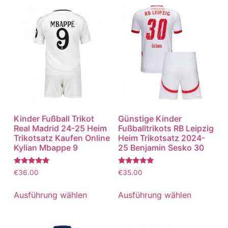
Kinder Fußball Trikot
Günstige Kinder
Real Madrid 24-25 Heim
Fußballtrikots RB Leipzig
Trikotsatz Kaufen Online
Heim Trikotsatz 2024-
Kylian Mbappe 9
25 Benjamin Sesko 30
Bewertet
Bewertet
€
36.00
€
35.00
mit
mit
5.00
5.00
von 5
von 5
Ausführung wählen
Ausführung wählen