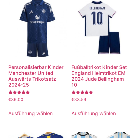
Personalisierbar Kinder
Fußballtrikot Kinder Set
Manchester United
England Heimtrikot EM
Auswärts Trikotsatz
2024 Jude Bellingham
2024-25
10
Bewertet
Bewertet
€
36.00
€
33.59
mit
mit
5.00
5.00
von 5
von 5
Ausführung wählen
Ausführung wählen