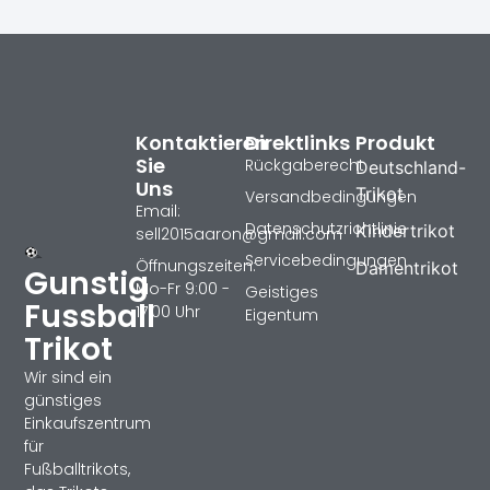
Kontaktieren
Direktlinks
Produkt
Sie
Rückgaberecht
Deutschland-
Uns
Trikot
Versandbedingungen
Email:
Datenschutzrichtlinie
Kindertrikot
sell2015aaron@gmail.com
Servicebedingungen
Öffnungszeiten:
Damentrikot
Gunstig
Mo-Fr 9:00 -
Geistiges
Fussball
17:00 Uhr
Eigentum
Trikot
Wir sind ein
günstiges
Einkaufszentrum
für
Fußballtrikots,