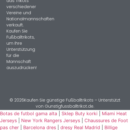
das Trikots
verschiedener
Vereine und
Nationalmannschaften
verkauft.
Kaufen Sie
Fußballtrikots,
um Ihre
Unterstützung
für die
Mannschaft
auszudrücken!
© 2026Kaufen Sie günstige Fußballtrikots – Unterstützt
von Gunstigfussballtrikot.de.
Botas de futbol gama alta
|
Sklep Buty korki
|
Miami Heat
Jerseys
|
New York Rangers Jerseys
|
Chaussures de Foot
pas cher
|
Barcelona dres
|
dresy Real Madrid
|
Billige