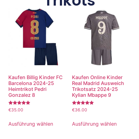
Trikots
Kaufen Billig Kinder FC
Kaufen Online Kinder
Barcelona 2024-25
Real Madrid Ausweich
Heimtrikot Pedri
Trikotsatz 2024-25
Gonzalez 8
Kylian Mbappe 9
Bewertet
Bewertet
€
35.00
€
36.00
mit
mit
5.00
5.00
von 5
von 5
Ausführung wählen
Ausführung wählen