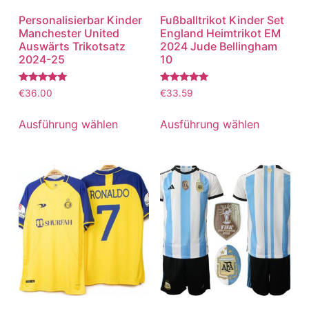
Personalisierbar Kinder
Fußballtrikot Kinder Set
Manchester United
England Heimtrikot EM
Auswärts Trikotsatz
2024 Jude Bellingham
2024-25
10
Bewertet
Bewertet
€
36.00
€
33.59
mit
mit
5.00
5.00
von 5
von 5
Ausführung wählen
Ausführung wählen