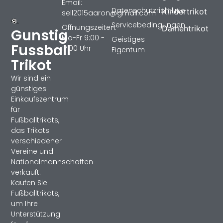
Email:
Datenschutzrichtlinie
Kindertrikot
sell2015aaron@gmail.com
Servicebedingungen
Öffnungszeiten:
Damentrikot
Gunstig
Mo-Fr 9:00 -
Geistiges
Fussball
17:00 Uhr
Eigentum
Trikot
Wir sind ein
günstiges
Einkaufszentrum
für
Fußballtrikots,
das Trikots
verschiedener
Vereine und
Nationalmannschaften
verkauft.
Kaufen Sie
Fußballtrikots,
um Ihre
Unterstützung