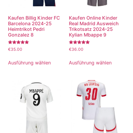
Kaufen Billig Kinder FC
Kaufen Online Kinder
Barcelona 2024-25
Real Madrid Ausweich
Heimtrikot Pedri
Trikotsatz 2024-25
Gonzalez 8
Kylian Mbappe 9
Bewertet
Bewertet
€
35.00
€
36.00
mit
mit
5.00
5.00
von 5
von 5
Ausführung wählen
Ausführung wählen