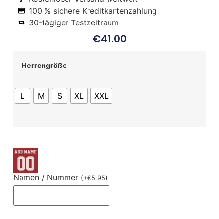
100 % sichere Kreditkartenzahlung
30-tägiger Testzeitraum
€
41.00
Herrengröße
L
M
S
XL
XXL
Namen / Nummer
(
+
€
5.95
)