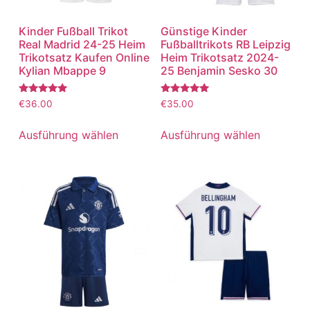
Kinder Fußball Trikot
Günstige Kinder
Real Madrid 24-25 Heim
Fußballtrikots RB Leipzig
Trikotsatz Kaufen Online
Heim Trikotsatz 2024-
Kylian Mbappe 9
25 Benjamin Sesko 30
Bewertet
Bewertet
€
36.00
€
35.00
mit
mit
5.00
5.00
von 5
von 5
Ausführung wählen
Ausführung wählen