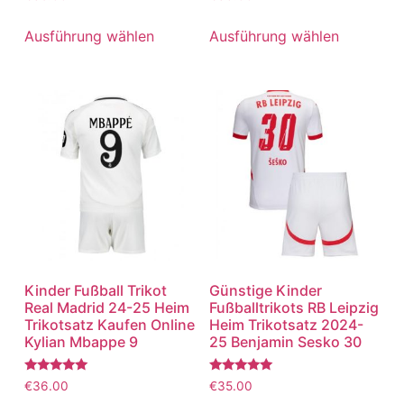
mit
mit
5.00
5.00
von 5
von 5
Ausführung wählen
Ausführung wählen
Kinder Fußball Trikot
Günstige Kinder
Real Madrid 24-25 Heim
Fußballtrikots RB Leipzig
Trikotsatz Kaufen Online
Heim Trikotsatz 2024-
Kylian Mbappe 9
25 Benjamin Sesko 30
Bewertet
Bewertet
€
36.00
€
35.00
mit
mit