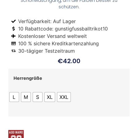
Schonwaschgang, um die Farben besser zu
schützen.
Verfügbarkeit: Auf Lager
10 Rabattcode: gunstigfussballtrikot10
Kostenloser Versand weltweit
100 % sichere Kreditkartenzahlung
30-tägiger Testzeitraum
€
42.00
Herrengröße
L
M
S
XL
XXL