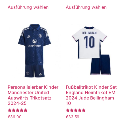
5.00
5.00
von 5
von 5
Ausführung wählen
Ausführung wählen
Personalisierbar Kinder
Fußballtrikot Kinder Set
Manchester United
England Heimtrikot EM
Auswärts Trikotsatz
2024 Jude Bellingham
2024-25
10
Bewertet
Bewertet
€
36.00
€
33.59
mit
mit
5.00
5.00
von 5
von 5