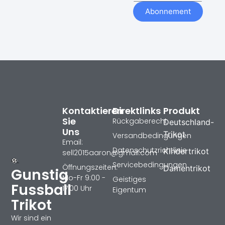
Abonnement
Kontaktieren
Direktlinks
Produkt
Sie
Rückgaberecht
Deutschland-
Uns
Trikot
Versandbedingungen
Email:
Datenschutzrichtlinie
Kindertrikot
sell2015aaron@gmail.com
Servicebedingungen
Öffnungszeiten:
Damentrikot
Gunstig
Mo-Fr 9:00 -
Geistiges
Fussball
17:00 Uhr
Eigentum
Trikot
Wir sind ein